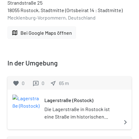
Strandstraße 25
18055 Rostock, Stadtmitte (Ortsbeirat 14 : Stadtmitte)
Mecklenburg-Vorpommern, Deutschland
map
Bei Google Maps öffnen
In der Umgebung
favorite
0
0
near_me
65
m
reviews
Lagerstraße (Rostock)
Die Lagerstraße in Rostock ist
eine Straße im historischen
navigate_next
Stadtkern der Hansestadt. Sie ist
eine der Straßen, die in Nord-Süd-
Richtung vom Strande (das heißt