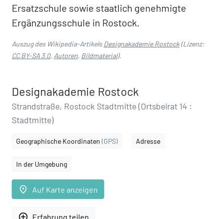
Ersatzschule sowie staatlich genehmigte
Ergänzungsschule in Rostock.
Auszug des Wikipedia-Artikels
Designakademie Rostock
(Lizenz:
CC BY-SA 3.0
,
Autoren
,
Bildmaterial
).
Designakademie Rostock
Strandstraße, Rostock Stadtmitte (Ortsbeirat 14 :
Stadtmitte)
Geographische Koordinaten
(GPS)
Adresse
In der Umgebung
place
Auf Karte anzeigen
add_circle_outline
Erfahrung teilen