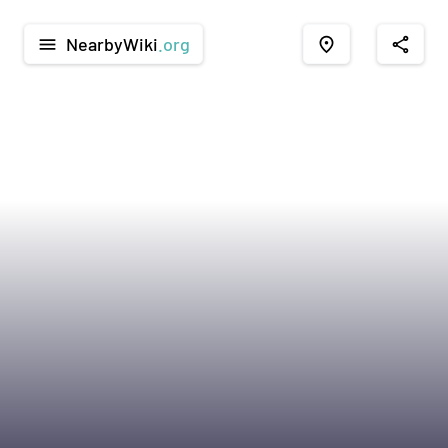
NearbyWiki
.org
menu
place
share