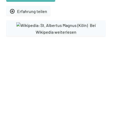
add_circle_outline
Erfahrung teilen
Bei
Wikipedia weiterlesen