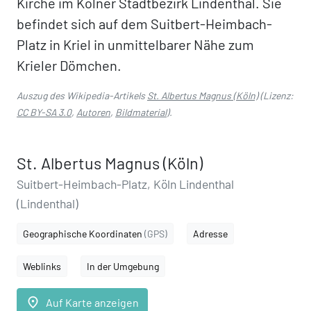
Kirche im Kölner Stadtbezirk Lindenthal. Sie
befindet sich auf dem Suitbert-Heimbach-
Platz in Kriel in unmittelbarer Nähe zum
Krieler Dömchen.
Auszug des Wikipedia-Artikels
St. Albertus Magnus (Köln)
(Lizenz:
CC BY-SA 3.0
,
Autoren
,
Bildmaterial
).
St. Albertus Magnus (Köln)
Suitbert-Heimbach-Platz, Köln Lindenthal
(Lindenthal)
Geographische Koordinaten
(GPS)
Adresse
Weblinks
In der Umgebung
place
Auf Karte anzeigen