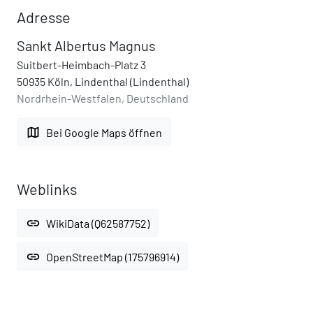
Adresse
Sankt Albertus Magnus
Suitbert-Heimbach-Platz 3
50935 Köln, Lindenthal (Lindenthal)
Nordrhein-Westfalen, Deutschland
map
Bei Google Maps öffnen
Weblinks
link
WikiData (Q62587752)
link
OpenStreetMap (175796914)