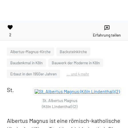
favorite
reviews
2
Erfahrung teilen
Albertus-Magnus-Kirche
Backsteinkirche
Baudenkmal in Köln
Bauwerk der Moderne in Köln
Erbaut in den 1950er Jahren
... und 4 mehr
St.
St. Albertus Magnus
(Köln Lindenthal) (2)
Albertus Magnus ist eine römisch-katholische