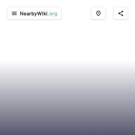
NearbyWiki
.org
menu
place
share