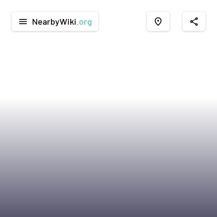
NearbyWiki
.org
menu
place
share