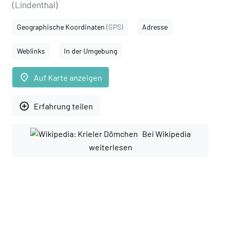
(Lindenthal)
Geographische Koordinaten
(GPS)
Adresse
Weblinks
In der Umgebung
place
Auf Karte anzeigen
add_circle_outline
Erfahrung teilen
Bei Wikipedia
weiterlesen