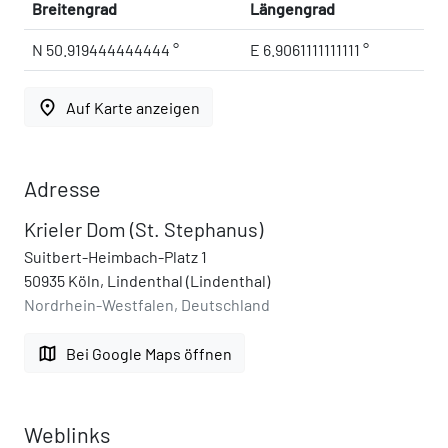
Breitengrad
Längengrad
N 50.919444444444 °
E 6.9061111111111 °
place
Auf Karte anzeigen
Adresse
Krieler Dom (St. Stephanus)
Suitbert-Heimbach-Platz 1
50935 Köln, Lindenthal (Lindenthal)
Nordrhein-Westfalen, Deutschland
map
Bei Google Maps öffnen
Weblinks