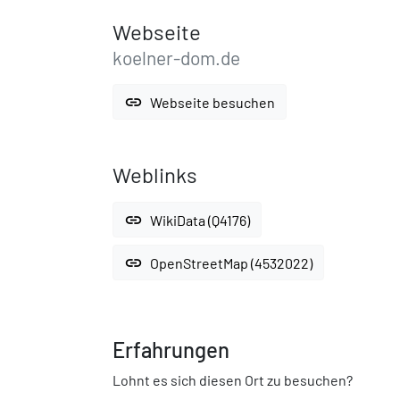
Webseite
koelner-dom.de
link
Webseite besuchen
Weblinks
link
WikiData (Q4176)
link
OpenStreetMap (4532022)
Erfahrungen
Lohnt es sich diesen Ort zu besuchen?