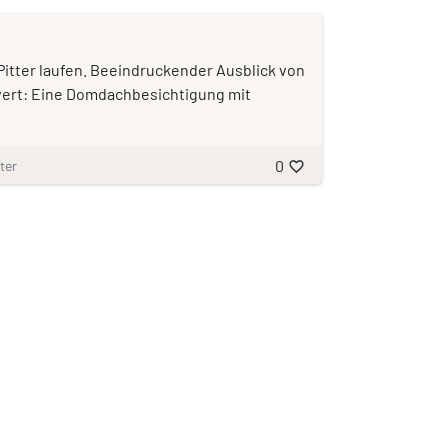
Pitter laufen. Beeindruckender Ausblick von
ert: Eine Domdachbesichtigung mit
0
ter
favorite_border