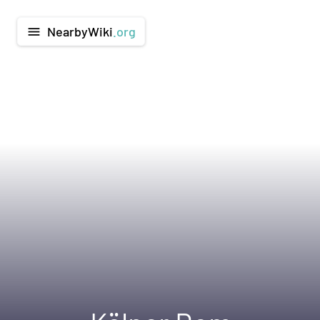
NearbyWiki
.org
menu