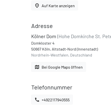
place
Auf Karte anzeigen
Adresse
Kölner Dom
(Hohe Domkirche St. Pete
Domkloster 4
50667 Köln, Altstadt-Nord (Innenstadt)
Nordrhein-Westfalen, Deutschland
map
Bei Google Maps öffnen
Telefonnummer
call
+4922117940555