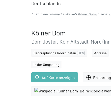
Deutschlands.
Auszug des Wikipedia-Artikels
Kölner Dom
(Lizenz:
C
Kölner Dom
Domkloster, Köln Altstadt-Nord (Inn
Geographische Koordinaten
(GPS)
Adresse
In der Umgebung
place
add_circle_outline
Auf Karte anzeigen
Erfahrung
Bei Wikipedia wei