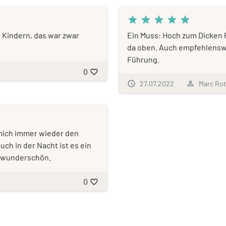
star
star
star
star
star
n Kindern, das war zwar
Ein Muss: Hoch zum Dicken 
da oben. Auch empfehlensw
Führung.
0
favorite_border
schedule
27.07.2022
person_outline
Marc Rot
 mich immer wieder den
ch in der Nacht ist es ein
h wunderschön.
0
favorite_border