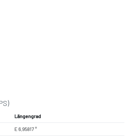
PS)
Längengrad
E 6.95817 °