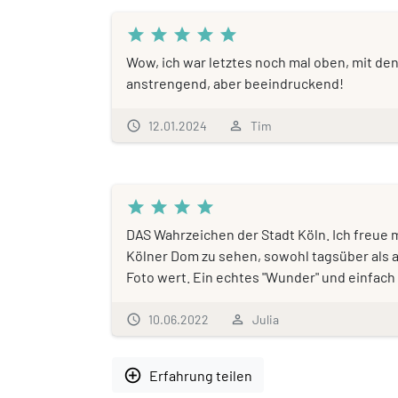
star
star
star
star
star
Wow, ich war letztes noch mal oben, mit de
anstrengend, aber beeindruckend!
schedule
12.01.2024
person_outline
Tim
star
star
star
star
DAS Wahrzeichen der Stadt Köln. Ich freue
Kölner Dom zu sehen, sowohl tagsüber als au
Foto wert. Ein echtes "Wunder" und einfac
schedule
10.06.2022
person_outline
Julia
add_circle_outline
Erfahrung teilen