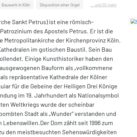
Bauwerk in Köln
Disposition einer Orgel
... und 20 mehr
rche Sankt Petrus) ist eine römisch-
Patrozinium des Apostels Petrus. Er ist die
 Metropolitan­kirche der Kirchenprovinz Köln.
Kathedralen im gotischen Baustil. Sein Bau
ollendet. Einige Kunsthistoriker haben den
d ausgewogenen Bauform als „vollkommene
als repräsentative Kathedrale der Kölner
ar für die Gebeine der Heiligen Drei Könige
lendung im 19. Jahrhundert als Nationalsymbol
ten Weltkriegs wurde der scheinbar
bombten Stadt als „Wunder“ verstanden und
 Lebenswillen.Der Dom zählt seit 1996 zum
zu den meistbesuchten Sehenswürdigkeiten