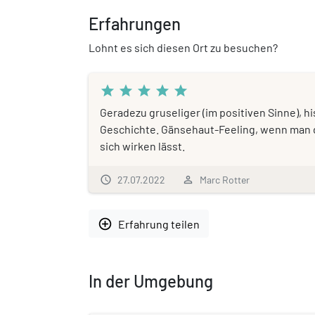
Erfahrungen
Lohnt es sich diesen Ort zu besuchen?
star
star
star
star
star
Geradezu gruseliger (im positiven Sinne), hi
Geschichte. Gänsehaut-Feeling, wenn man da
sich wirken lässt.
schedule
27.07.2022
person_outline
Marc Rotter
add_circle_outline
Erfahrung teilen
In der Umgebung