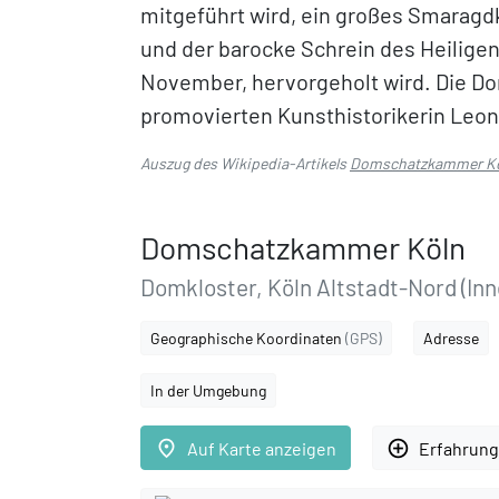
mitgeführt wird, ein großes Smaragdk
und der barocke Schrein des Heilige
November, hervorgeholt wird. Die D
promovierten Kunsthistorikerin Leoni
Auszug des Wikipedia-Artikels
Domschatzkammer K
Domschatzkammer Köln
Domkloster, Köln Altstadt-Nord (Inn
Geographische Koordinaten
(GPS)
Adresse
In der Umgebung
place
add_circle_outline
Auf Karte anzeigen
Erfahrung