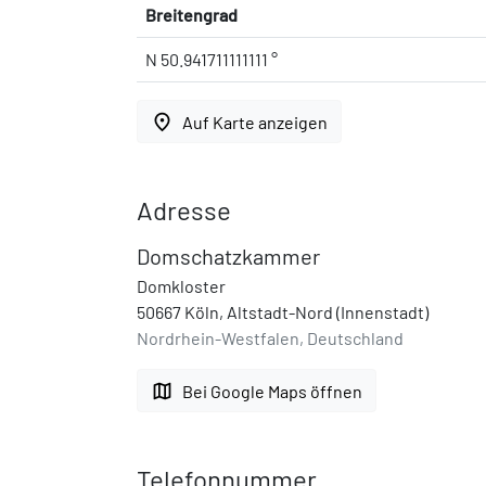
Breitengrad
N 50.941711111111 °
place
Auf Karte anzeigen
Adresse
Domschatzkammer
Domkloster
50667 Köln, Altstadt-Nord (Innenstadt)
Nordrhein-Westfalen, Deutschland
map
Bei Google Maps öffnen
Telefonnummer