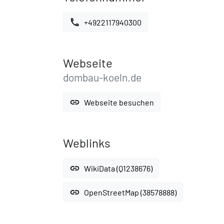
call
+4922117940300
Webseite
dombau-koeln.de
link
Webseite besuchen
Weblinks
link
WikiData (Q1238676)
link
OpenStreetMap (38578888)