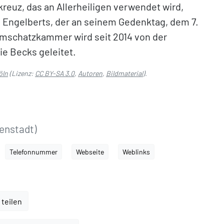
reuz, das an Allerheiligen verwendet wird,
n Engelberts, der an seinem Gedenktag, dem 7.
omschatzkammer wird seit 2014 von der
e Becks geleitet.
öln
(Lizenz:
CC BY-SA 3.0
,
Autoren
,
Bildmaterial
).
enstadt)
Telefonnummer
Webseite
Weblinks
 teilen