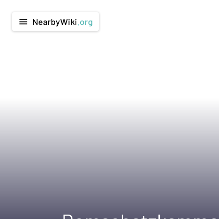
NearbyWiki
.org
menu