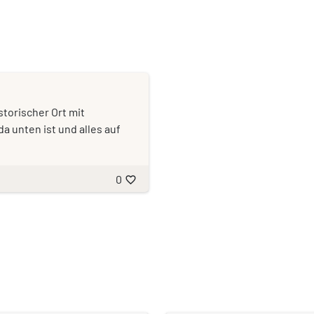
storischer Ort mit
 unten ist und alles auf
0
favorite_border