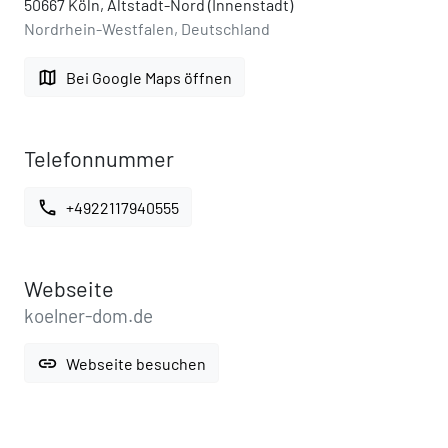
50667 Köln, Altstadt-Nord (Innenstadt)
Nordrhein-Westfalen, Deutschland
map
Bei Google Maps öffnen
Telefonnummer
call
+4922117940555
Webseite
koelner-dom.de
link
Webseite besuchen