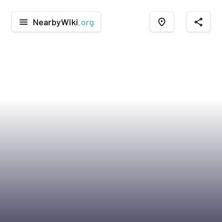
NearbyWiki
.org
menu
place
share