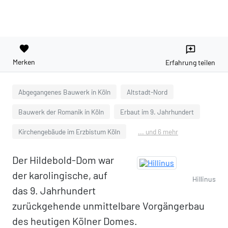
favorite
reviews
Merken
Erfahrung teilen
Abgegangenes Bauwerk in Köln
Altstadt-Nord
Bauwerk der Romanik in Köln
Erbaut im 9. Jahrhundert
Kirchengebäude im Erzbistum Köln
... und 6 mehr
Der Hildebold-Dom war
der karolingische, auf
Hillinus
das 9. Jahrhundert
zurückgehende unmittelbare Vorgängerbau
des heutigen Kölner Domes.