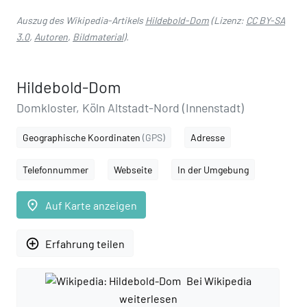
Auszug des Wikipedia-Artikels
Hildebold-Dom
(Lizenz:
CC BY-SA
3.0
,
Autoren
,
Bildmaterial
).
Hildebold-Dom
Domkloster, Köln Altstadt-Nord (Innenstadt)
Geographische Koordinaten
(GPS)
Adresse
Telefonnummer
Webseite
In der Umgebung
place
Auf Karte anzeigen
add_circle_outline
Erfahrung teilen
Bei Wikipedia
weiterlesen