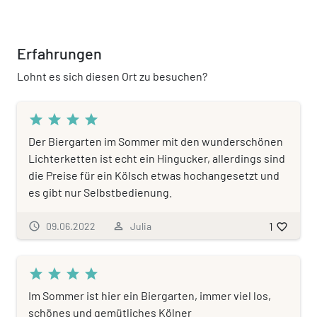
Erfahrungen
Lohnt es sich diesen Ort zu besuchen?
star
star
star
star
Der Biergarten im Sommer mit den wunderschönen
Lichterketten ist echt ein Hingucker, allerdings sind
die Preise für ein Kölsch etwas hochangesetzt und
es gibt nur Selbstbedienung.
1
schedule
09.06.2022
person_outline
Julia
favorite_border
star
star
star
star
Im Sommer ist hier ein Biergarten, immer viel los,
schönes und gemütliches Kölner