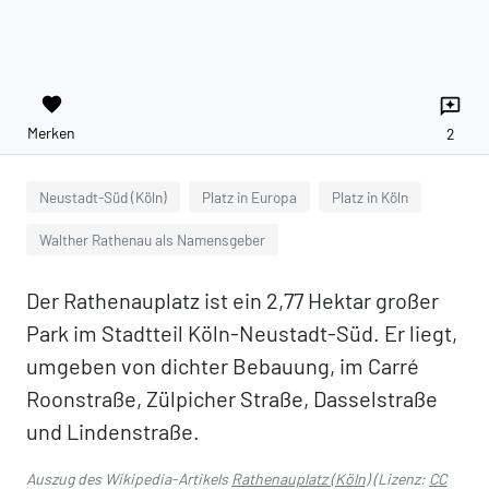
favorite
reviews
Merken
2
Neustadt-Süd (Köln)
Platz in Europa
Platz in Köln
Walther Rathenau als Namensgeber
Der Rathenauplatz ist ein 2,77 Hektar großer
Park im Stadtteil Köln-Neustadt-Süd. Er liegt,
umgeben von dichter Bebauung, im Carré
Roonstraße, Zülpicher Straße, Dasselstraße
und Lindenstraße.
Auszug des Wikipedia-Artikels
Rathenauplatz (Köln)
(Lizenz:
CC