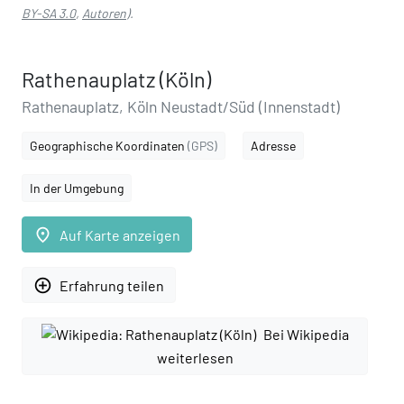
BY-SA 3.0
,
Autoren
).
Rathenauplatz (Köln)
Rathenauplatz, Köln Neustadt/Süd (Innenstadt)
Geographische Koordinaten
(GPS)
Adresse
In der Umgebung
place
Auf Karte anzeigen
add_circle_outline
Erfahrung teilen
Bei Wikipedia
weiterlesen