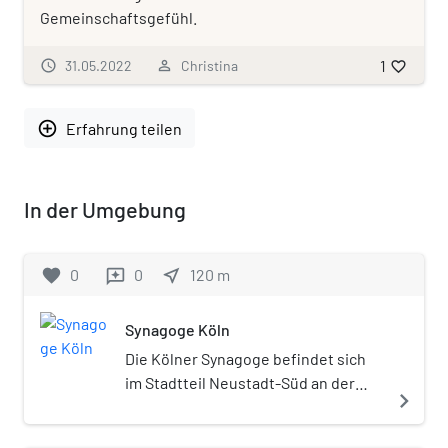
Gemeinschaftsgefühl.
1
schedule
31.05.2022
person_outline
Christina
favorite_border
add_circle_outline
Erfahrung teilen
In der Umgebung
favorite
0
0
near_me
120
m
reviews
Synagoge Köln
Die Kölner Synagoge befindet sich
im Stadtteil Neustadt-Süd an der
navigate_next
Roonstraße gegenüber dem
Rathenauplatz. Sie ist das Zentrum