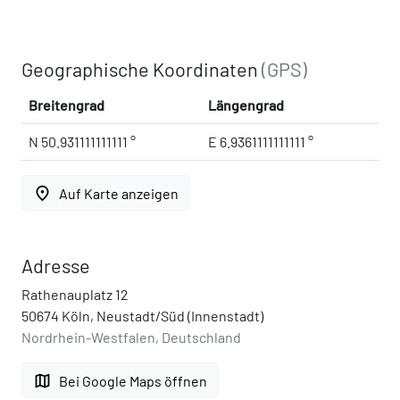
Geographische Koordinaten
(GPS)
Breitengrad
Längengrad
N 50.931111111111 °
E 6.9361111111111 °
place
Auf Karte anzeigen
Adresse
Rathenauplatz 12
50674 Köln, Neustadt/Süd (Innenstadt)
Nordrhein-Westfalen, Deutschland
map
Bei Google Maps öffnen