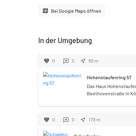
map
Bei Google Maps öffnen
In der Umgebung
favorite
0
0
near_me
65
m
reviews
Hohenstaufenring 57
Das Haus Hohenstaufenr
Beethovenstraße in Kö
war als Palais Oelber
wohlhabenden Bauherr
benannt.
favorite
0
0
near_me
179
m
reviews