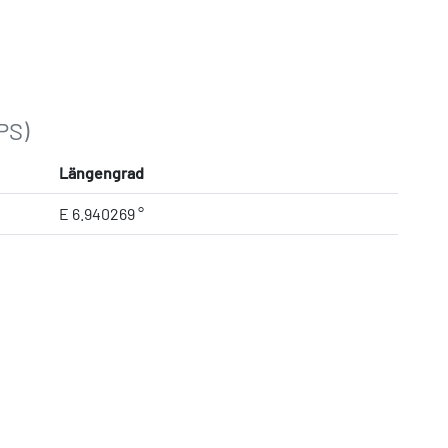
PS)
Längengrad
E 6.940269 °