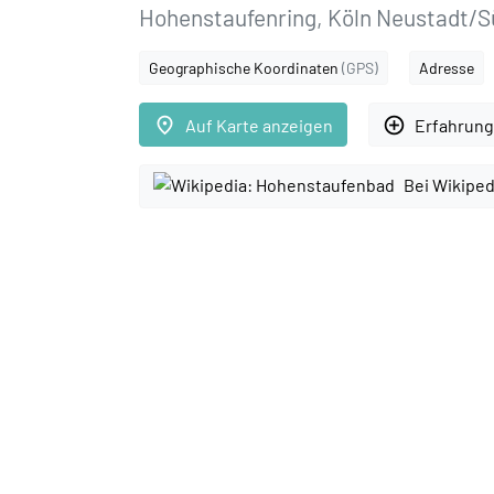
Hohenstaufenring, Köln Neustadt/Sü
Geographische Koordinaten
(GPS)
Adresse
place
add_circle_outline
Auf Karte anzeigen
Erfahrung
Bei Wikiped