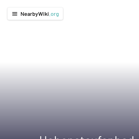
NearbyWiki
.org
menu