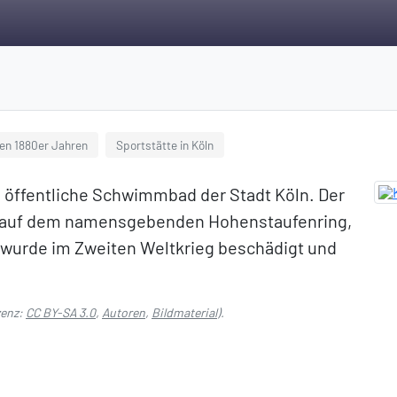
den 1880er Jahren
Sportstätte in Köln
 öffentliche Schwimmbad der Stadt Köln. Der
h auf dem namensgebenden Hohenstaufenring,
d wurde im Zweiten Weltkrieg beschädigt und
zenz:
CC BY-SA 3.0
,
Autoren
,
Bildmaterial
).