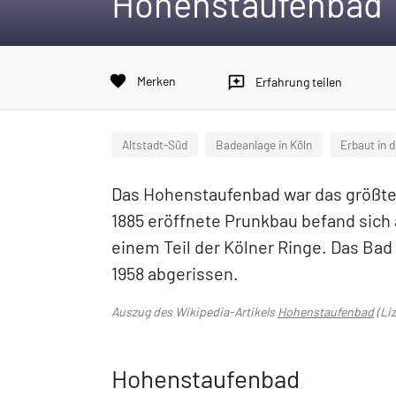
Hohenstaufenbad
favorite
Merken
reviews
Erfahrung teilen
Altstadt-Süd
Badeanlage in Köln
Erbaut in 
Das Hohenstaufenbad war das größte
1885 eröffnete Prunkbau befand sic
einem Teil der Kölner Ringe. Das Ba
1958 abgerissen.
Auszug des Wikipedia-Artikels
Hohenstaufenbad
(Li
Hohenstaufenbad