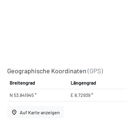
Geographische Koordinaten
(GPS)
Breitengrad
Längengrad
N 53.841945 °
E 8.72939 °
place
Auf Karte anzeigen