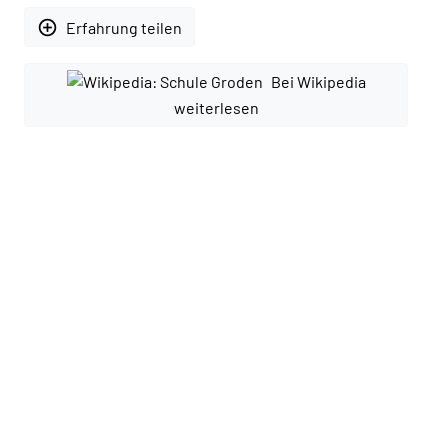
add_circle_outline
Erfahrung teilen
Bei Wikipedia
weiterlesen