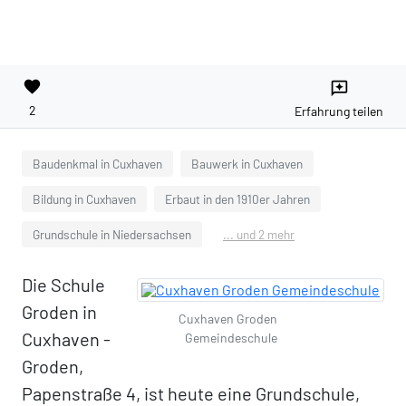
favorite
reviews
2
Erfahrung teilen
Baudenkmal in Cuxhaven
Bauwerk in Cuxhaven
Bildung in Cuxhaven
Erbaut in den 1910er Jahren
Grundschule in Niedersachsen
... und 2 mehr
Die Schule
Groden in
Cuxhaven Groden
Cuxhaven -
Gemeindeschule
Groden,
Papenstraße 4, ist heute eine Grundschule,