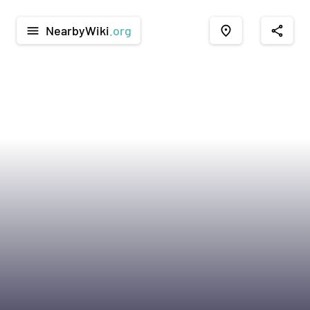
NearbyWiki
.org
menu
place
share