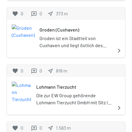
Denkmalschutz und ist in der Liste
der Baudenkmale der Außenbezirke
favorite
0
0
near_me
373
m
reviews
der Stadt Cuxhaven enthalten.
Groden (Cuxhaven)
Groden ist ein Stadtteil von
Cuxhaven und liegt östlich des
navigate_next
historischen Ritzebüttel.
favorite
0
0
near_me
818
m
reviews
Lohmann Tierzucht
Die zur EW Group gehörende
Lohmann Tierzucht GmbH mit Sitz in
navigate_next
Cuxhaven ist deutscher Marktführer
in der Züchtung und Produktion von
Legehennen-Elterntieren
favorite
0
0
near_me
1.583
m
reviews
(Hybridhühnern), die entweder für