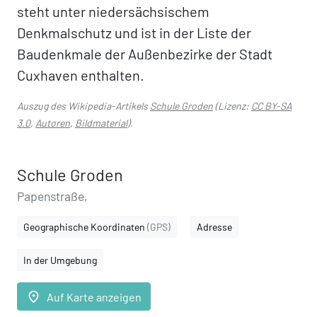
steht unter niedersächsischem
Denkmalschutz und ist in der Liste der
Baudenkmale der Außenbezirke der Stadt
Cuxhaven enthalten.
Auszug des Wikipedia-Artikels
Schule Groden
(Lizenz:
CC BY-SA
3.0
,
Autoren
,
Bildmaterial
).
Schule Groden
Papenstraße,
Geographische Koordinaten
(GPS)
Adresse
In der Umgebung
place
Auf Karte anzeigen