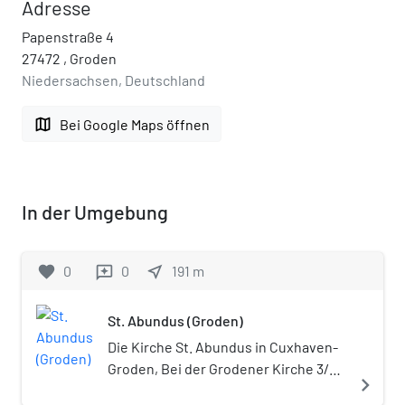
Adresse
Papenstraße 4
27472 , Groden
Niedersachsen, Deutschland
map
Bei Google Maps öffnen
In der Umgebung
favorite
0
0
near_me
191
m
reviews
St. Abundus (Groden)
Die Kirche St. Abundus in Cuxhaven-
Groden, Bei der Grodener Kirche 3/4,
navigate_next
steht unter niedersächsischem