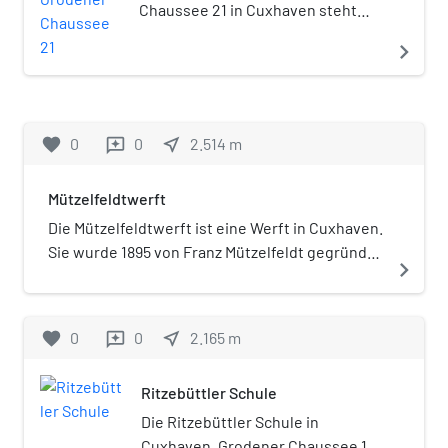
Kilometer entfernte Pfarrkirche St. Marien das
Chaussee 21 in Cuxhaven steht
nächstgelegene katholische Gotteshaus.
unter niedersächsischem
navigate_next
Denkmalschutz und ist in der Liste
der Baudenkmale in Cuxhaven
enthalten.
favorite
0
0
near_me
2.514
m
reviews
Mützelfeldtwerft
Die Mützelfeldtwerft ist eine Werft in Cuxhaven.
Sie wurde 1895 von Franz Mützelfeldt gegründet
navigate_next
und ist seit 2013 ein Mitglied der Heinrich
Rönner Gruppe. Sie baut vor allem kleinere
Schiffe: Schlepper, Schwimmkrane,
favorite
0
0
near_me
2.165
m
reviews
Fischereifahrzeuge und Frachtschiffe.
Ritzebüttler Schule
Die Ritzebüttler Schule in
Cuxhaven, Grodener Chaussee 11,