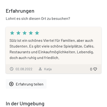
Erfahrungen
Lohnt es sich diesen Ort zu besuchen?
star
star
star
star
star
Sülz ist ein schönes Viertel für Familien, aber auch
Studenten. Es gibt viele schöne Spielplätze, Cafés,
Restaurants und Einkaufmöglichkeiten. Lebendig,
doch auch ruhig und friedlich.
0
schedule
02.08.2022
person_outline
Katja
favorite_border
add_circle_outline
Erfahrung teilen
In der Umgebung