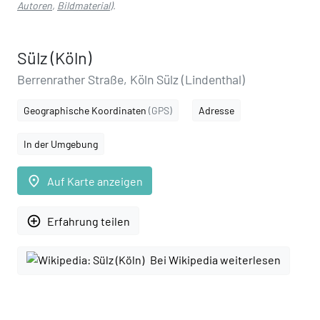
Autoren
,
Bildmaterial
).
Sülz (Köln)
Berrenrather Straße, Köln Sülz (Lindenthal)
Geographische Koordinaten
(GPS)
Adresse
In der Umgebung
place
Auf Karte anzeigen
add_circle_outline
Erfahrung teilen
Bei Wikipedia weiterlesen