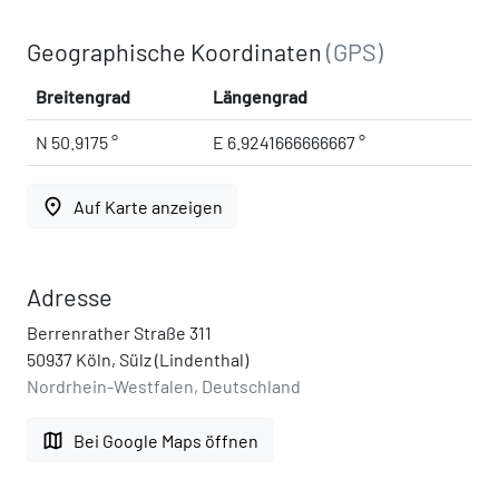
Geographische Koordinaten
(GPS)
Breitengrad
Längengrad
N 50.9175 °
E 6.9241666666667 °
place
Auf Karte anzeigen
Adresse
Berrenrather Straße 311
50937 Köln, Sülz (Lindenthal)
Nordrhein-Westfalen, Deutschland
map
Bei Google Maps öffnen