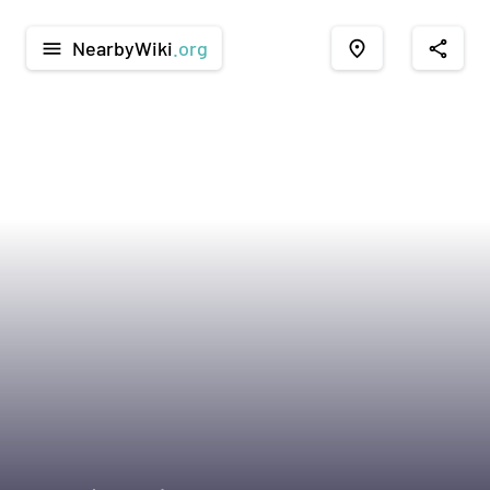
NearbyWiki
.org
menu
place
share