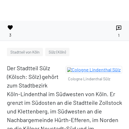
favorite
reviews
3
1
Stadtteil von Köln
Sülz (Köln)
Der Stadtteil Sülz
(Kölsch: Sölz) gehört
Cologne Lindenthal Sülz
zum Stadtbezirk
Köln-Lindenthal im Südwesten von Köln. Er
grenzt im Südosten an die Stadtteile Zollstock
und Klettenberg, im Südwesten an die
Nachbargemeinde Hürth-Efferen, im Norden
an die Kölner Neustadt-Süd und im