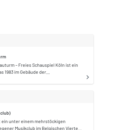
urm
auturm – Freies Schauspiel Köln ist ein
das 1983 im Gebäude der
navigate_next
pe „Bauturm“ gegründet wurde und
en erhielt. Es liegt im Belgischen
achener Straße, schräg gegenüber dem
ter.
club)
t ein unter einem mehrstöckigen
gener Musikclub im Belgischen Viertel