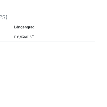
PS)
Längengrad
E 6.934016 °