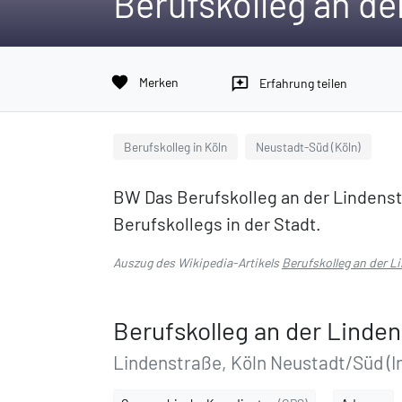
Berufskolleg an de
favorite
Merken
reviews
Erfahrung teilen
Berufskolleg in Köln
Neustadt-Süd (Köln)
BW Das Berufskolleg an der Lindenstr
Berufskollegs in der Stadt.
Auszug des Wikipedia-Artikels
Berufskolleg an der L
Berufskolleg an der Linde
Lindenstraße, Köln Neustadt/Süd (I