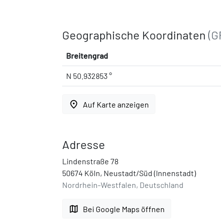
Geographische Koordinaten
(G
Breitengrad
N 50.932853 °
place
Auf Karte anzeigen
Adresse
Lindenstraße 78
50674 Köln, Neustadt/Süd (Innenstadt)
Nordrhein-Westfalen, Deutschland
map
Bei Google Maps öffnen