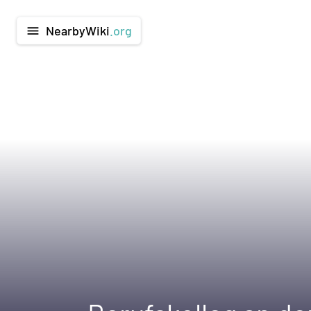
NearbyWiki
.org
menu