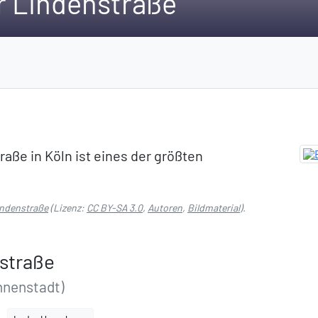
r Lindenstraße
aße in Köln ist eines der größten
indenstraße
(Lizenz:
CC BY-SA 3.0
,
Autoren
,
Bildmaterial
).
nstraße
nnenstadt)