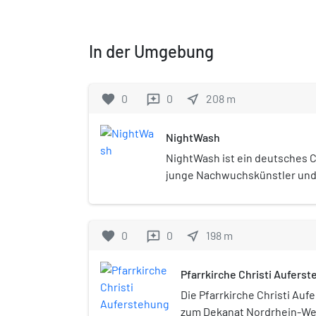
In der Umgebung
favorite
0
0
near_me
208
m
reviews
NightWash
NightWash ist ein deutsches 
junge Nachwuchskünstler und
Comedians die Chance haben,
Publikum aufzutreten. Die Fe
Jahre lang von Klaus-Jürgen 
favorite
0
0
near_me
198
m
reviews
dieser von Luke Mockridge b
mit dem Moderationswechsel 
Pfarrkirche Christi Auferst
übernahm Uli Grewe die Rolle
Sidekicks. Sendungen mit Mo
Die Pfarrkirche Christi Auf
26. September 2013 ausgestrah
zum Dekanat Nordrhein-We