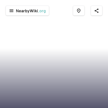
NearbyWiki
.org
menu
place
share