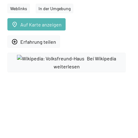
Weblinks
In der Umgebung
place
Auf Karte anzeigen
add_circle_outline
Erfahrung teilen
Bei Wikipedia
weiterlesen