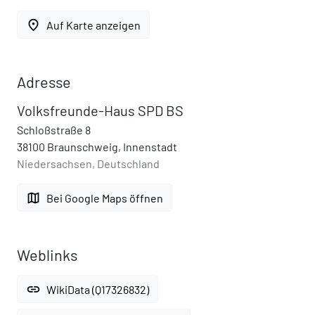
place
Auf Karte anzeigen
Adresse
Volksfreunde-Haus SPD BS
Schloßstraße 8
38100 Braunschweig, Innenstadt
Niedersachsen, Deutschland
map
Bei Google Maps öffnen
Weblinks
link
WikiData (Q17326832)