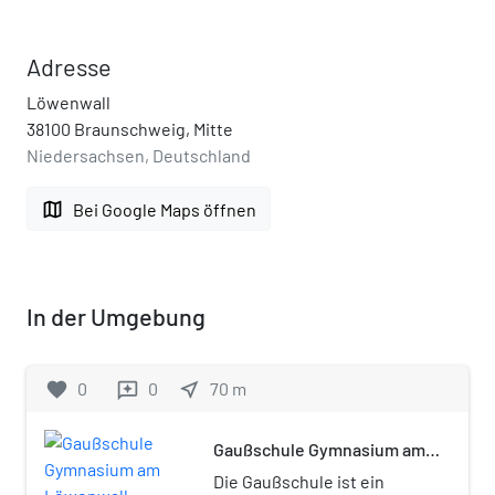
Adresse
Löwenwall
38100 Braunschweig, Mitte
Niedersachsen, Deutschland
map
Bei Google Maps öffnen
In der Umgebung
favorite
0
0
near_me
70
m
reviews
Gaußschule Gymnasium am
Löwenwall
Die Gaußschule ist ein