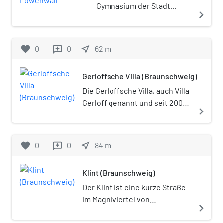
Gymnasium der Stadt
navigate_next
Braunschweig.
favorite
0
0
near_me
62
m
reviews
Gerloffsche Villa (Braunschweig)
Die Gerloffsche Villa, auch Villa
Gerloff genannt und seit 2006
navigate_next
als Haus der
Braunschweigischen
Stiftungen bezeichnete Villa
favorite
0
0
near_me
84
m
reviews
auf dem Löwenwall 16 in
Braunschweig wurde 1888/89
Klint (Braunschweig)
erbaut. Der großbürgerliche
Repräsentationsbau befindet
Der Klint ist eine kurze Straße
sich im nordwestlichen
im Magniviertel von
navigate_next
Bereich des Löwenwalls (bis
Braunschweig. Mit dem
1904 Monumentplatz) und
Bäckerklint, dem Radeklint und