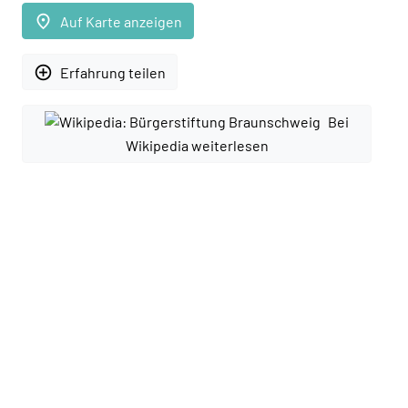
place
Auf Karte anzeigen
add_circle_outline
Erfahrung teilen
Bei
Wikipedia weiterlesen