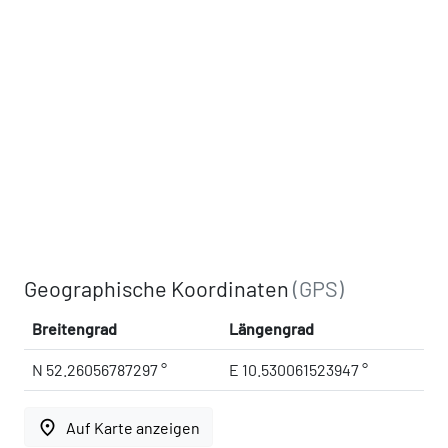
Geographische Koordinaten
(GPS)
Breitengrad
Längengrad
N 52.26056787297 °
E 10.530061523947 °
place
Auf Karte anzeigen