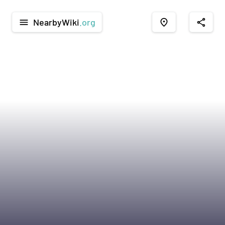
NearbyWiki
.org
menu
place
share