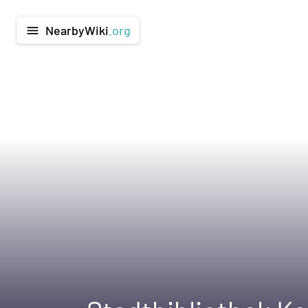
NearbyWiki
.org
menu