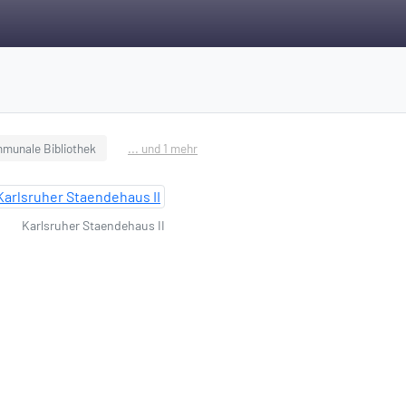
munale Bibliothek
... und 1 mehr
Karlsruher Staendehaus II