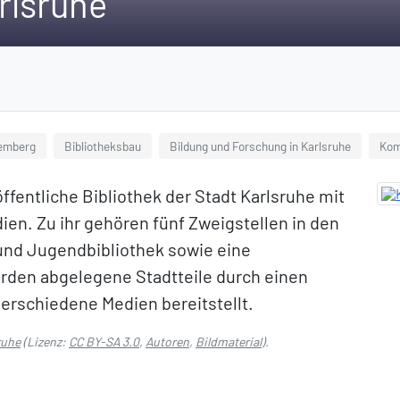
rlsruhe
temberg
Bibliotheksbau
Bildung und Forschung in Karlsruhe
Kom
öffentliche Bibliothek der Stadt Karlsruhe mit
en. Zu ihr gehören fünf Zweigstellen in den
 und Jugendbibliothek sowie eine
rden abgelegene Stadtteile durch einen
erschiedene Medien bereitstellt.
ruhe
(Lizenz:
CC BY-SA 3.0
,
Autoren
,
Bildmaterial
).