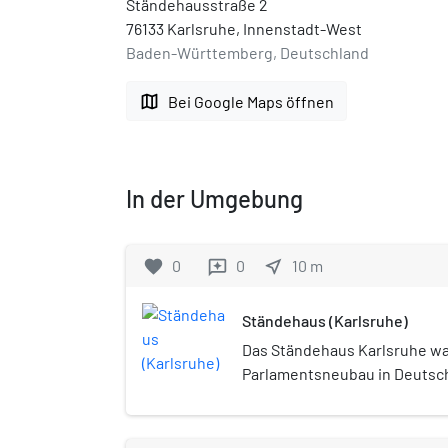
Ständehausstraße 2
76133 Karlsruhe, Innenstadt-West
Baden-Württemberg, Deutschland
map
Bei Google Maps öffnen
In der Umgebung
favorite
0
0
near_me
10
m
reviews
Ständehaus (Karlsruhe)
Das Ständehaus Karlsruhe wa
Parlamentsneubau in Deutsc
von 1822 bis 1918 die Badis
von 1919 bis 1933 den Landta
Gebäude wurde von Friedric