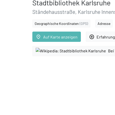
Stadtbibliothek Karlsruhe
Ständehausstraße, Karlsruhe Inne
Geographische Koordinaten
(GPS)
Adresse
place
add_circle_outline
Auf Karte anzeigen
Erfahrung
Bei