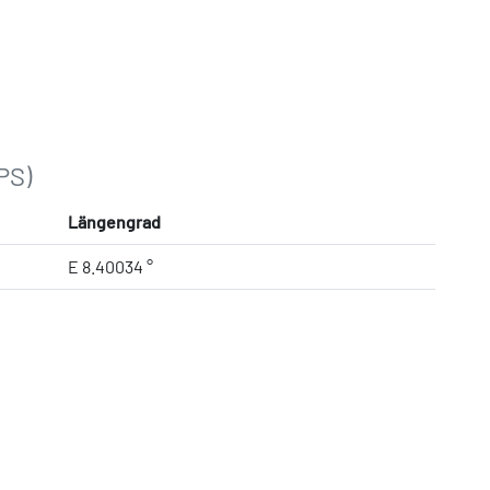
PS)
Längengrad
E 8.40034 °