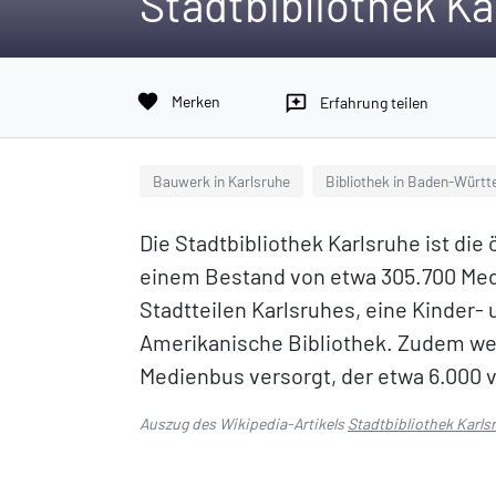
Stadtbibliothek Ka
favorite
Merken
reviews
Erfahrung teilen
Bauwerk in Karlsruhe
Bibliothek in Baden-Würt
Die Stadtbibliothek Karlsruhe ist die 
einem Bestand von etwa 305.700 Medi
Stadtteilen Karlsruhes, eine Kinder-
Amerikanische Bibliothek. Zudem we
Medienbus versorgt, der etwa 6.000 v
Auszug des Wikipedia-Artikels
Stadtbibliothek Karls