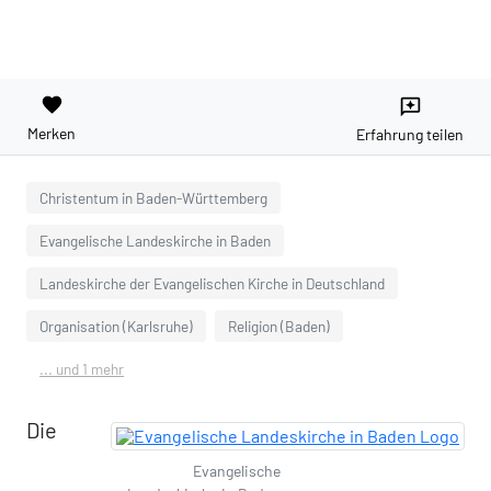
favorite
reviews
Merken
Erfahrung teilen
Christentum in Baden-Württemberg
Evangelische Landeskirche in Baden
Landeskirche der Evangelischen Kirche in Deutschland
Organisation (Karlsruhe)
Religion (Baden)
... und 1 mehr
Die
Evangelische