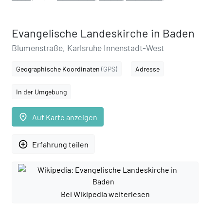
Evangelische Landeskirche in Baden
Blumenstraße, Karlsruhe Innenstadt-West
Geographische Koordinaten
(GPS)
Adresse
In der Umgebung
place
Auf Karte anzeigen
add_circle_outline
Erfahrung teilen
Bei Wikipedia weiterlesen