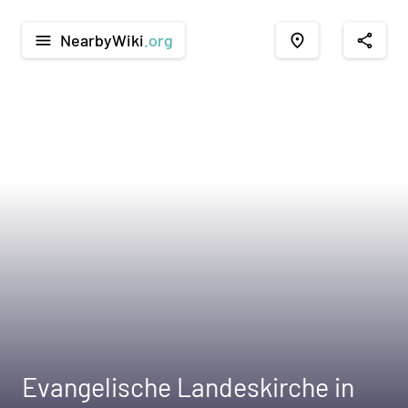
NearbyWiki
.org
menu
place
share
Evangelische Landeskirche in