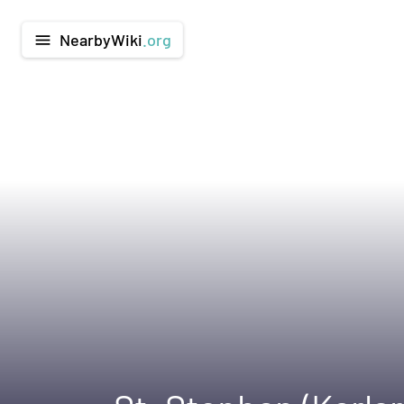
NearbyWiki
.org
menu