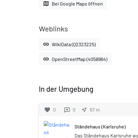
map
Bei Google Maps öffnen
Weblinks
link
WikiData (Q2323225)
link
OpenStreetMap (4058964)
In der Umgebung
favorite
0
0
near_me
67
m
reviews
Ständehaus (Karlsruhe)
Das Ständehaus Karlsruhe wa