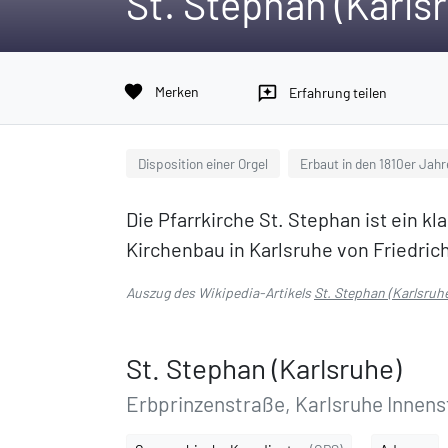
St. Stephan (Karls
favorite
Merken
reviews
Erfahrung teilen
Disposition einer Orgel
Erbaut in den 1810er Jah
Die Pfarrkirche St. Stephan ist ein k
Kirchenbau in Karlsruhe von Friedric
Auszug des Wikipedia-Artikels
St. Stephan (Karlsruh
St. Stephan (Karlsruhe)
Erbprinzenstraße, Karlsruhe Innen