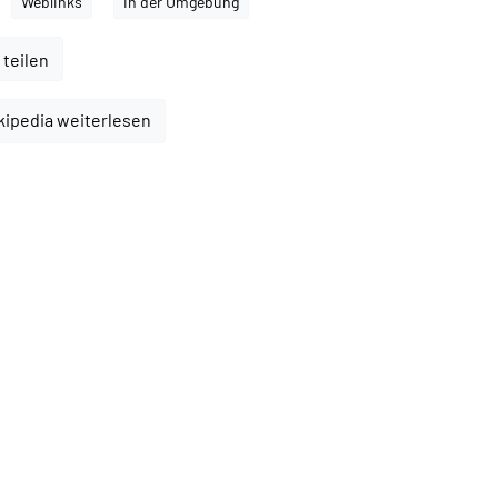
Weblinks
In der Umgebung
 teilen
kipedia weiterlesen