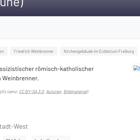
ruhe)
ren
Friedrich Weinbrenner
Kirchengebäude im Erzbistum Freiburg
lassizistischer römisch-katholischer
h Weinbrenner.
e)
(Lizenz:
CC BY-SA 3.0
,
Autoren
,
Bildmaterial
).
stadt-West