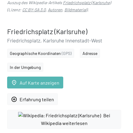
Auszug des Wikipedia-Artikels
Friedrichsplatz (Karlsruhe)
(Lizenz:
CC BY-SA 3.0
,
Autoren
,
Bildmaterial
).
Friedrichsplatz (Karlsruhe)
Friedrichsplatz, Karlsruhe Innenstadt-West
Geographische Koordinaten
(GPS)
Adresse
In der Umgebung
place
Auf Karte anzeigen
add_circle_outline
Erfahrung teilen
Bei
Wikipedia weiterlesen