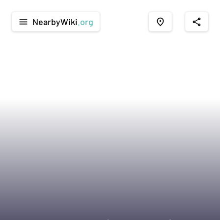
NearbyWiki
.org
menu
place
share