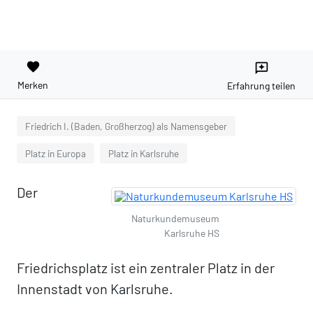
favorite
reviews
Merken
Erfahrung teilen
Friedrich I. (Baden, Großherzog) als Namensgeber
Platz in Europa
Platz in Karlsruhe
Der
Naturkundemuseum
Karlsruhe HS
Friedrichsplatz ist ein zentraler Platz in der
Innenstadt von Karlsruhe.