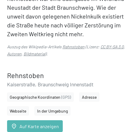
Neustadt der Stadt Braunschweig. Wie der
unweit davon gelegenen Nickelnkulk existiert
die Straße heute nach völliger Zerstörung im
Zweiten Weltkrieg nicht mehr.
Auszug des Wikipedia-Artikels
Rehnstoben
(Lizenz:
CC BY-SA 3.0
,
Autoren
,
Bildmaterial
).
Rehnstoben
Kaiserstraße, Braunschweig Innenstadt
Geographische Koordinaten
(GPS)
Adresse
Webseite
In der Umgebung
place
Auf Karte anzeigen