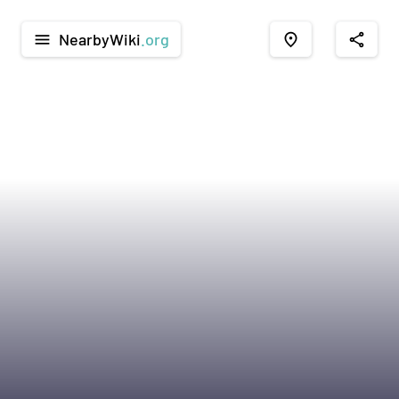
NearbyWiki
.org
menu
place
share