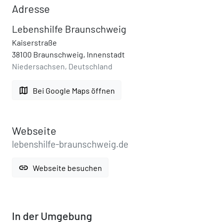
Adresse
Lebenshilfe Braunschweig
Kaiserstraße
38100 Braunschweig, Innenstadt
Niedersachsen, Deutschland
map
Bei Google Maps öffnen
Webseite
lebenshilfe-braunschweig.de
link
Webseite besuchen
In der Umgebung