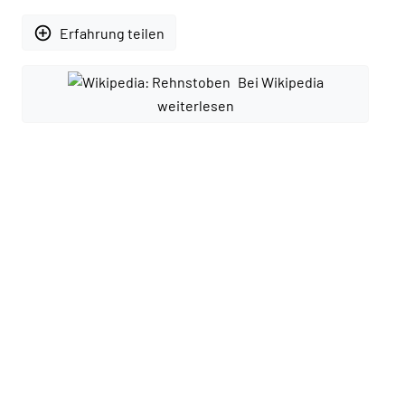
add_circle_outline
Erfahrung teilen
Bei Wikipedia
weiterlesen