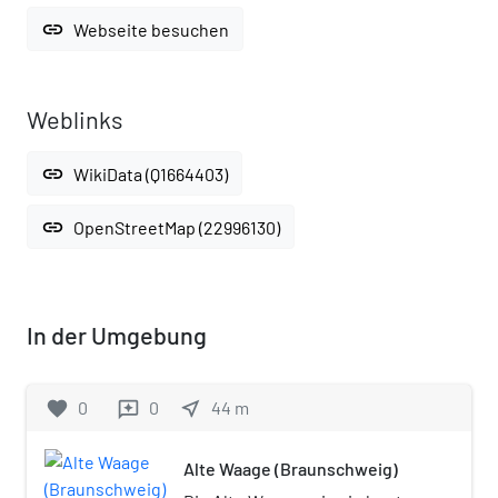
link
Webseite besuchen
Weblinks
link
WikiData (Q1664403)
link
OpenStreetMap (22996130)
In der Umgebung
favorite
0
0
near_me
44
m
reviews
Alte Waage (Braunschweig)