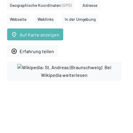
Geographische Koordinaten
(GPS)
Adresse
Webseite
Weblinks
In der Umgebung
place
Auf Karte anzeigen
add_circle_outline
Erfahrung teilen
Bei
Wikipedia weiterlesen