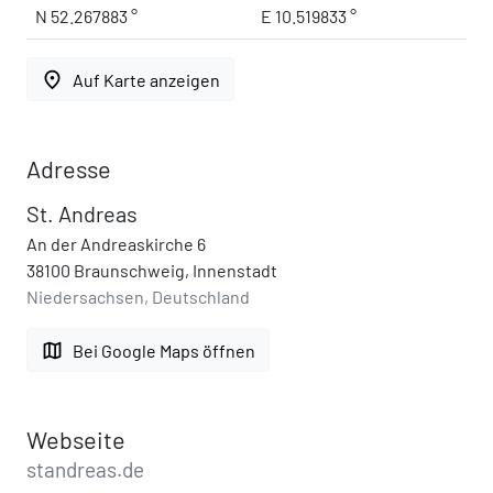
N 52.267883 °
E 10.519833 °
place
Auf Karte anzeigen
Adresse
St. Andreas
An der Andreaskirche 6
38100 Braunschweig, Innenstadt
Niedersachsen, Deutschland
map
Bei Google Maps öffnen
Webseite
standreas.de