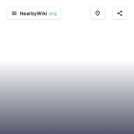
NearbyWiki
.org
menu
place
share