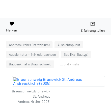
favorite
reviews
Merken
Erfahrung teilen
Andreaskirche (Patrozinium)
Aussichtspunkt
Aussichtsturm in Niedersachsen
Basilika (Bautyp)
Baudenkmal in Braunschweig
... und 7 mehr
Braunschweig Brunswick
St. Andreas
Andreaskirche (2005)