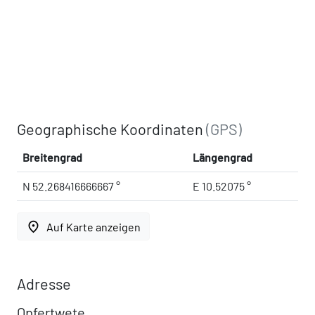
Geographische Koordinaten
(GPS)
Breitengrad
Längengrad
N 52.268416666667 °
E 10.52075 °
place
Auf Karte anzeigen
Adresse
Opfertwete