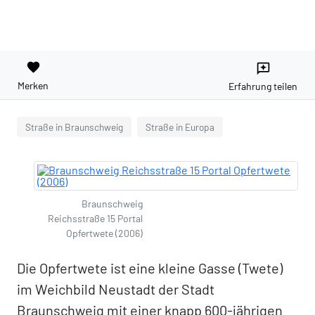
favorite
reviews
Merken
Erfahrung teilen
Straße in Braunschweig
Straße in Europa
Braunschweig
Reichsstraße 15 Portal
Opfertwete (2006)
Die Opfertwete ist eine kleine Gasse (Twete)
im Weichbild Neustadt der Stadt
Braunschweig mit einer knapp 600-jährigen