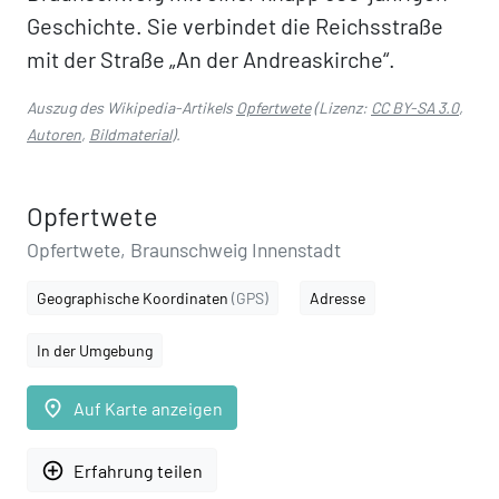
Geschichte. Sie verbindet die Reichsstraße
mit der Straße „An der Andreaskirche“.
Auszug des Wikipedia-Artikels
Opfertwete
(Lizenz:
CC BY-SA 3.0
,
Autoren
,
Bildmaterial
).
Opfertwete
Opfertwete, Braunschweig Innenstadt
Geographische Koordinaten
(GPS)
Adresse
In der Umgebung
place
Auf Karte anzeigen
add_circle_outline
Erfahrung teilen