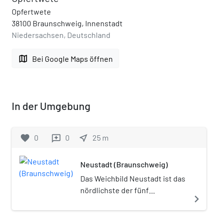
Opfertwete
38100 Braunschweig, Innenstadt
Niedersachsen, Deutschland
map
Bei Google Maps öffnen
In der Umgebung
favorite
0
0
near_me
25
m
reviews
Neustadt (Braunschweig)
Das Weichbild Neustadt ist das
nördlichste der fünf
navigate_next
Weichbilde des
mittelalterlichen