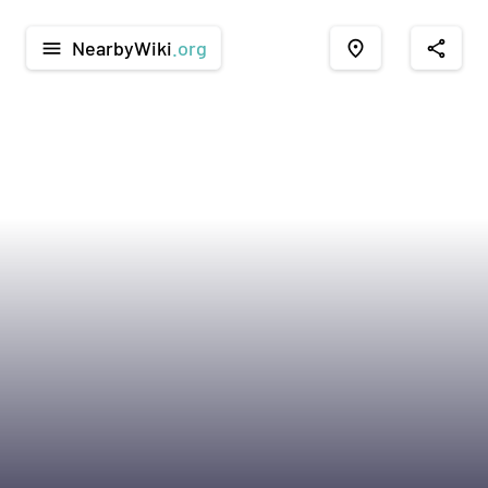
NearbyWiki
.org
menu
place
share