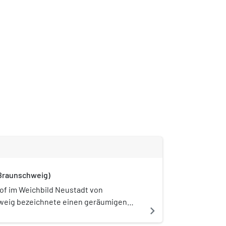
Braunschweig)
of im Weichbild Neustadt von
eig bezeichnete einen geräumigen
navigate_next
von mehreren Gebäuden aus Stein und z.
hwerkbauweise umgeben war. Der wohl