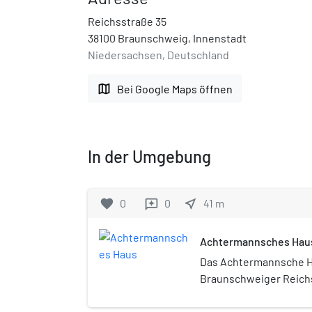
Reichsstraße 35
38100 Braunschweig, Innenstadt
Niedersachsen, Deutschland
map
Bei Google Maps öffnen
In der Umgebung
favorite
0
0
near_me
41
m
reviews
Achtermannsches Hau
Das Achtermannsche H
Braunschweiger Reichs
Zeit des Dreißigjährig
1626 bis 1630 für den