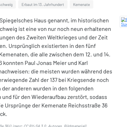
schweig
Erbaut im 13. Jahrhundert
Kemenate
Spiegelsches Haus genannt, im historischen
chweig ist eine von nur noch neun erhaltenen
rungen des Zweiten Weltkrieges und der Zeit
. Ursprünglich existierten in den fünf
Kemenaten, die alle zwischen dem 12. und 14.
6 konnten Paul Jonas Meier und Karl
e nachweisen; die meisten wurden während des
erwiegende Zahl der 137 bei Kriegsende noch
n der anderen wurden in den folgenden
nd für den Wiederaufbau zerstört, sodass
Die Ursprünge der Kemenate Reichsstraße 36
ck.
ße 36
(Lizenz:
CC BY-SA 3.0
,
Autoren
,
Bildmaterial
).