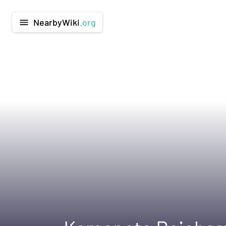
NearbyWiki
.org
menu