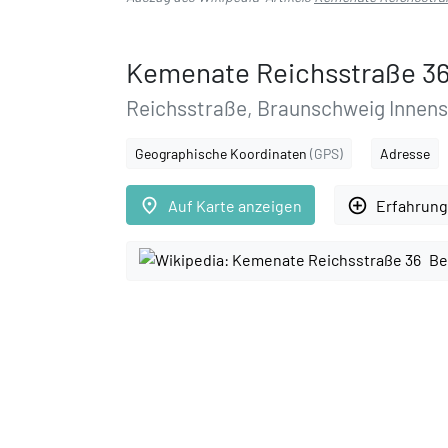
Kemenate Reichsstraße 3
Reichsstraße, Braunschweig Innens
Geographische Koordinaten
(GPS)
Adresse
place
add_circle_outline
Auf Karte anzeigen
Erfahrung
Be