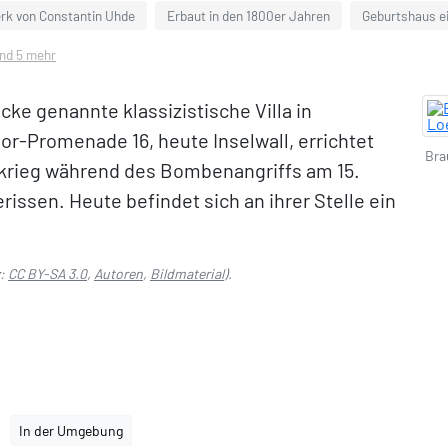
k von Constantin Uhde
Erbaut in den 1800er Jahren
Geburtshaus e
und 5 mehr
cke genannte klassizistische Villa in
or-Promenade 16, heute Inselwall, errichtet
Bra
tkrieg während des Bombenangriffs am 15.
issen. Heute befindet sich an ihrer Stelle ein
z:
CC BY-SA 3.0
,
Autoren
,
Bildmaterial
).
In der Umgebung