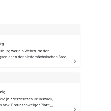
rg
sburg war ein Wehrturm der
gsanlagen der niedersächsischen Stadt
navigate_next
g. Sie sicherte die Stadtmauer im
 Stadt zwischen dem Neustadt- und dem
im Verlauf des heutigen Inselwalls.
eig
ig (niederdeutsch Brunswiek,
es bzw. Braunschweiger Platt:
navigate_next
 ist eine Großstadt im Südosten des