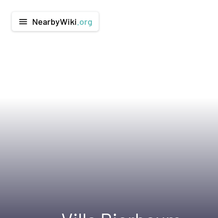
NearbyWiki
.org
menu