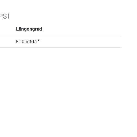
PS)
Längengrad
E 10.51913 °