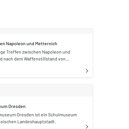
hen Napoleon und Metternich
ge Treffen zwischen Napoleon und
d nach dem Waffenstillstand von
während der Reichenbacher
navigate_next
m 26. Juni 1813 im chinesischen
ais Brühl-Marcolini in Dresden statt. Der
h das pompeanische Zimmer, wo
igte, haben sich bis heute erhalten.
eum Dresden
museum Dresden ist ein Schulmuseum
chsischen Landeshauptstadt.
navigate_next