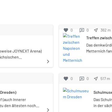
favorite
0
0
near_me
362
m
reviews
Treffen zwisc
Das denkwürdi
ibweise JOYNEXT Arena)
Metternich fan
sächsischen
Pläswitz und 
navigate_next
wird hauptsächlich als
Konventionen a
tzt. Sie ist die
Zimmer des Pal
islöwen aus der DEL2.
Raum, wie auc
favorite
0
0
near_me
517
m
reviews
Napoleon nächt
 (Dresden)
Schulmus
f (auch Innerer
Das Schul
 zu den ältesten noch
in der sä
navigate_next
ten Dresdens und war