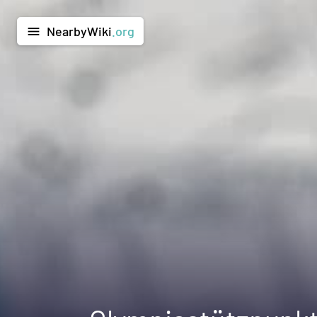
NearbyWiki
.org
menu