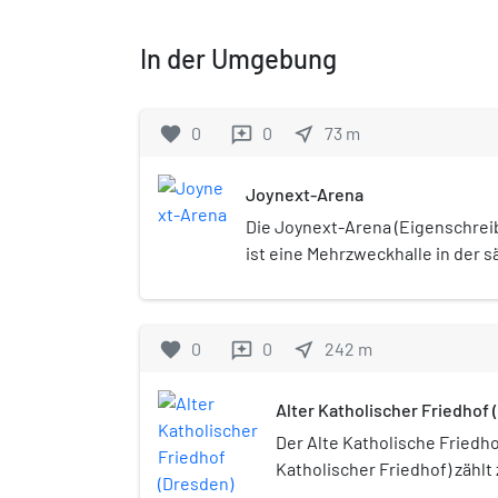
In der Umgebung
favorite
0
0
near_me
73
m
reviews
Joynext-Arena
Die Joynext-Arena (Eigenschre
ist eine Mehrzweckhalle in der 
Landeshauptstadt Dresden. Sie 
Eissport- und Ballsporthalle genu
Heimspielstätte der Dresdner E
favorite
0
0
near_me
242
m
reviews
Alter Katholischer Friedhof
Der Alte Katholische Friedho
Katholischer Friedhof) zählt
bestehenden Begräbnisstät