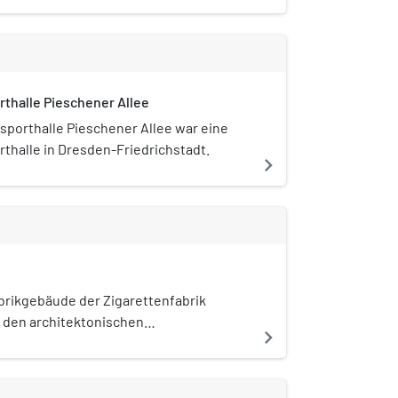
rthalle Pieschener Allee
ssporthalle Pieschener Allee war eine
rthalle in Dresden-Friedrichstadt.
navigate_next
brikgebäude der Zigarettenfabrik
u den architektonischen
navigate_next
en der Stadt Dresden. Es steht an der
m östlichen Rand der Friedrichstadt,
esszentrums. Das von 1908 bis 1909 von