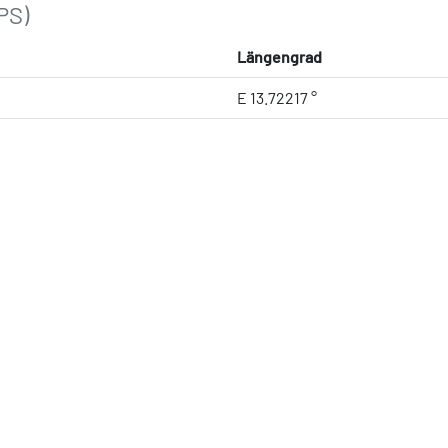
PS)
Längengrad
E 13.72217 °