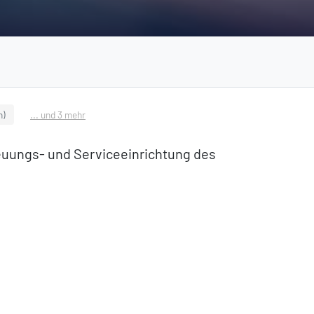
n)
... und 3 mehr
euungs- und Serviceeinrichtung des