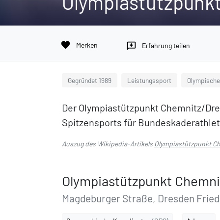
Olympiastützpunk
favorite
Merken
reviews
Erfahrung teilen
Gegründet 1989
Leistungssport
Olympische
Der Olympiastützpunkt Chemnitz/Dres
Spitzensports für Bundeskaderathlet
Auszug des Wikipedia-Artikels
Olympiastützpunkt C
Olympiastützpunkt Chemni
Magdeburger Straße, Dresden Friedr