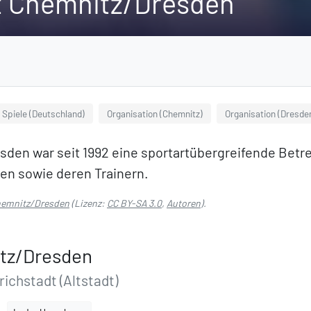
t Chemnitz/Dresden
 Spiele (Deutschland)
Organisation (Chemnitz)
Organisation (Dresde
den war seit 1992 eine sportartübergreifende Betr
en sowie deren Trainern.
hemnitz/Dresden
(Lizenz:
CC BY-SA 3.0
,
Autoren
).
tz/Dresden
ichstadt (Altstadt)