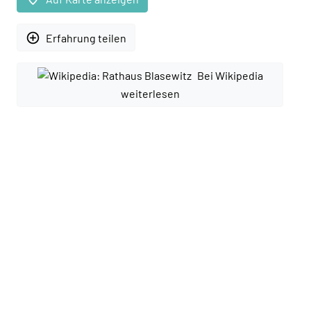
add_circle_outline
Erfahrung teilen
Bei Wikipedia
weiterlesen