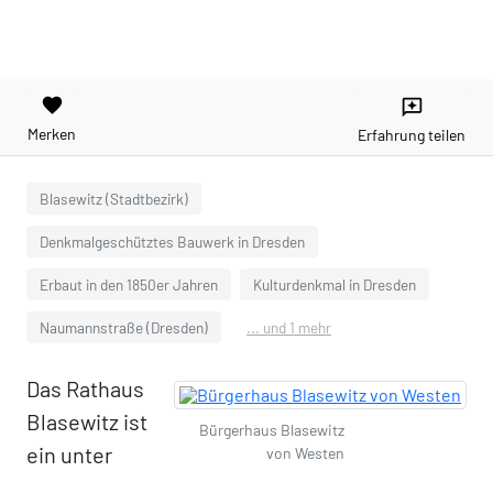
favorite
reviews
Merken
Erfahrung teilen
Blasewitz (Stadtbezirk)
Denkmalgeschütztes Bauwerk in Dresden
Erbaut in den 1850er Jahren
Kulturdenkmal in Dresden
Naumannstraße (Dresden)
... und 1 mehr
Das Rathaus
Blasewitz ist
Bürgerhaus Blasewitz
ein unter
von Westen