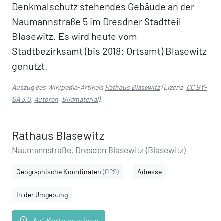
Denkmalschutz stehendes Gebäude an der
Naumannstraße 5 im Dresdner Stadtteil
Blasewitz. Es wird heute vom
Stadtbezirksamt (bis 2018: Ortsamt) Blasewitz
genutzt.
Auszug des Wikipedia-Artikels
Rathaus Blasewitz
(Lizenz:
CC BY-
SA 3.0
,
Autoren
,
Bildmaterial
).
Rathaus Blasewitz
Naumannstraße, Dresden Blasewitz (Blasewitz)
Geographische Koordinaten
(GPS)
Adresse
In der Umgebung
place
Auf Karte anzeigen