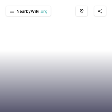
NearbyWiki
.org
menu
place
share