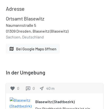
Adresse
Ortsamt Blasewitz
Naumannstraße 5
01309 Dresden, Blasewitz (Blasewitz)
Sachsen, Deutschland
map
Bei Google Maps öffnen
In der Umgebung
favorite
0
0
near_me
40
m
reviews
Blasewitz (Stadtbezirk)
Der Stadtbezirk Blasewitz ist ein