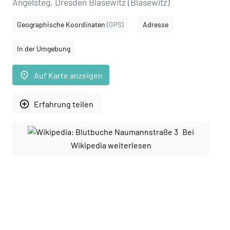
Angelsteg, Dresden Blasewitz (Blasewitz)
Geographische Koordinaten
(GPS)
Adresse
In der Umgebung
place
Auf Karte anzeigen
add_circle_outline
Erfahrung teilen
Bei
Wikipedia weiterlesen