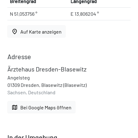
Breitengrad
Längengrad
N 51.053756 °
E 13.806204 °
place
Auf Karte anzeigen
Adresse
Ärztehaus Dresden-Blasewitz
Angelsteg
01309 Dresden, Blasewitz (Blasewitz)
Sachsen, Deutschland
map
Bei Google Maps öffnen
In der Umgebung