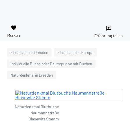
favorite
reviews
Merken
Erfahrung teilen
Einzelbaum in Dresden
Einzelbaum in Europa
Individuelle Buche oder Baumgruppe mit Buchen
Naturdenkmal in Dresden
Naturdenkmal Blutbuche
Naumannstraße
Blasewitz Stamm