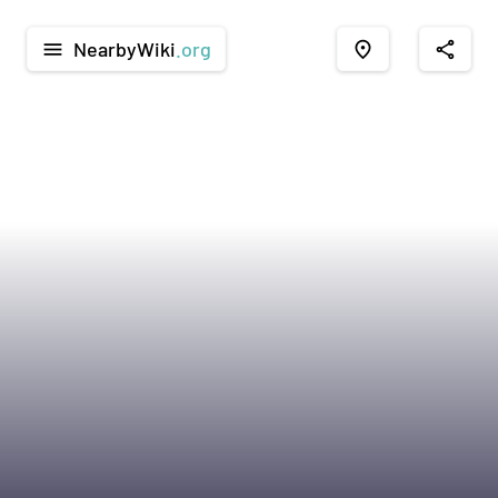
NearbyWiki
.org
menu
place
share