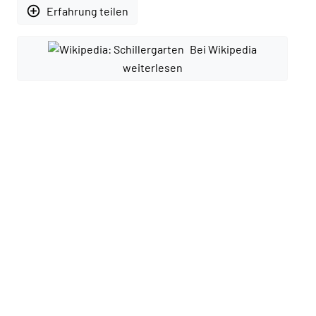
add_circle_outline
Erfahrung teilen
Bei Wikipedia
weiterlesen