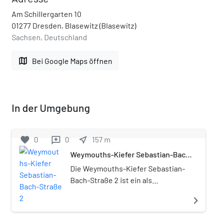
Am Schillergarten 10
01277 Dresden, Blasewitz (Blasewitz)
Sachsen, Deutschland
map
Bei Google Maps öffnen
In der Umgebung
favorite
0
0
near_me
157
m
reviews
Weymouths-Kiefer Sebastian-Bach-
Straße 2
Die Weymouths-Kiefer Sebastian-
Bach-Straße 2 ist ein als
Einzelbaum ausgewiesenes
navigate_next
Naturdenkmal (ND 139) im
Dresdner Stadtteil Blasewitz.