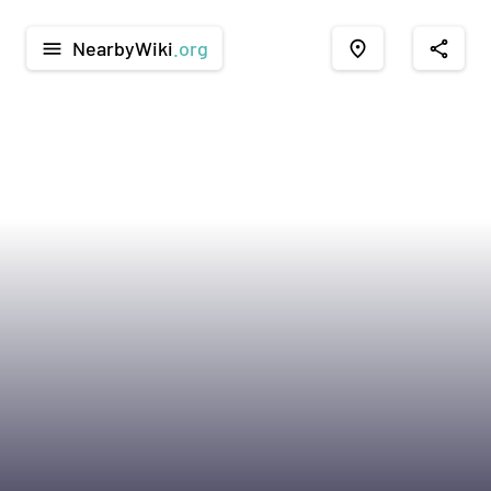
NearbyWiki
.org
menu
place
share