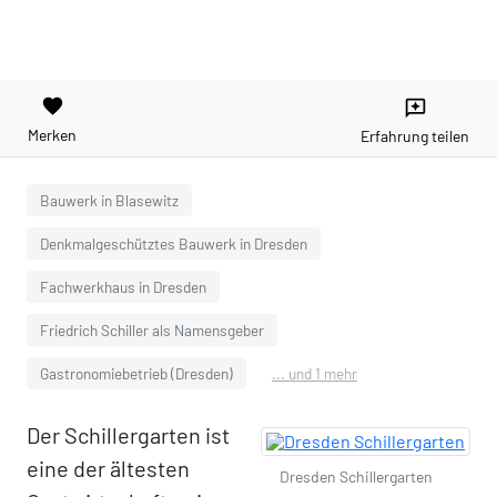
favorite
reviews
Merken
Erfahrung teilen
Bauwerk in Blasewitz
Denkmalgeschütztes Bauwerk in Dresden
Fachwerkhaus in Dresden
Friedrich Schiller als Namensgeber
Gastronomiebetrieb (Dresden)
... und 1 mehr
Der Schillergarten ist
eine der ältesten
Dresden Schillergarten