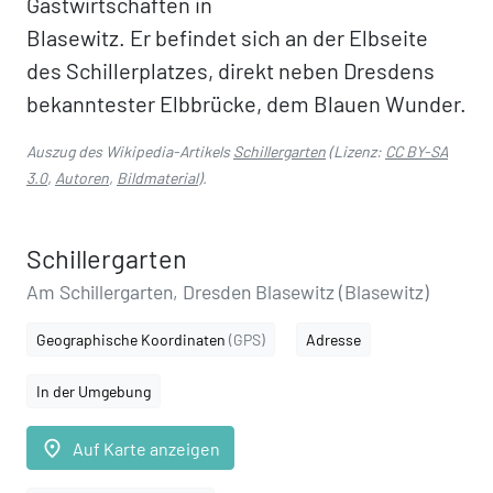
Gastwirtschaften in
Blasewitz. Er befindet sich an der Elbseite
des Schillerplatzes, direkt neben Dresdens
bekanntester Elbbrücke, dem Blauen Wunder.
Auszug des Wikipedia-Artikels
Schillergarten
(Lizenz:
CC BY-SA
3.0
,
Autoren
,
Bildmaterial
).
Schillergarten
Am Schillergarten, Dresden Blasewitz (Blasewitz)
Geographische Koordinaten
(GPS)
Adresse
In der Umgebung
place
Auf Karte anzeigen