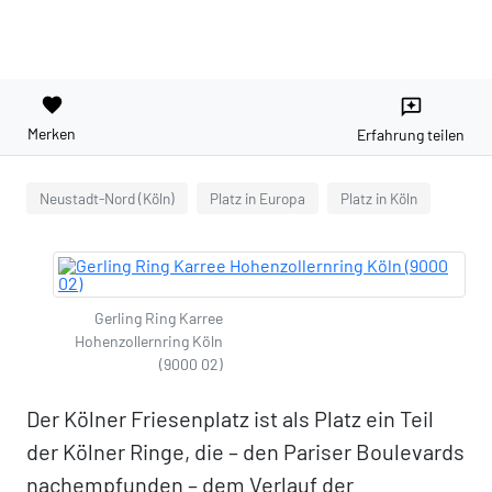
favorite
reviews
Merken
Erfahrung teilen
Neustadt-Nord (Köln)
Platz in Europa
Platz in Köln
Gerling Ring Karree
Hohenzollernring Köln
(9000 02)
Der Kölner Friesenplatz ist als Platz ein Teil
der Kölner Ringe, die – den Pariser Boulevards
nachempfunden – dem Verlauf der