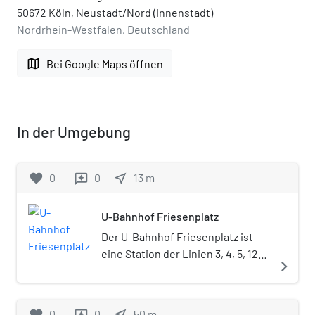
50672 Köln, Neustadt/Nord (Innenstadt)
Nordrhein-Westfalen, Deutschland
map
Bei Google Maps öffnen
In der Umgebung
favorite
0
0
near_me
13
m
reviews
U-Bahnhof Friesenplatz
Der U-Bahnhof Friesenplatz ist
eine Station der Linien 3, 4, 5, 12
navigate_next
und 15 der Stadtbahn Köln. Er ist
ein viergleisiger unterirdischer
Turmbahnhof, der als
favorite
0
0
near_me
50
m