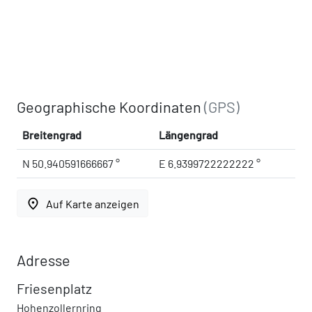
Geographische Koordinaten
(GPS)
Breitengrad
Längengrad
N 50.940591666667 °
E 6.9399722222222 °
place
Auf Karte anzeigen
Adresse
Friesenplatz
Hohenzollernring