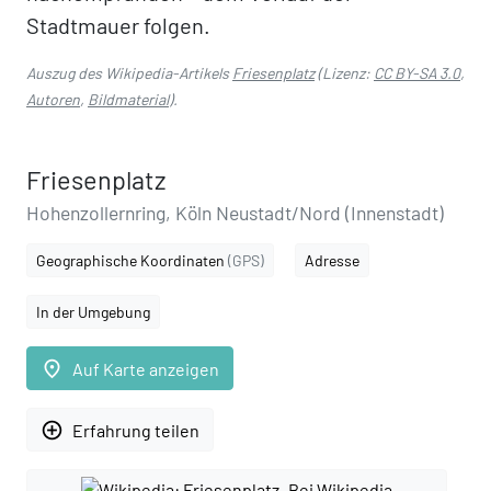
Stadtmauer folgen.
Auszug des Wikipedia-Artikels
Friesenplatz
(Lizenz:
CC BY-SA 3.0
,
Autoren
,
Bildmaterial
).
Friesenplatz
Hohenzollernring, Köln Neustadt/Nord (Innenstadt)
Geographische Koordinaten
(GPS)
Adresse
In der Umgebung
place
Auf Karte anzeigen
add_circle_outline
Erfahrung teilen
Bei Wikipedia