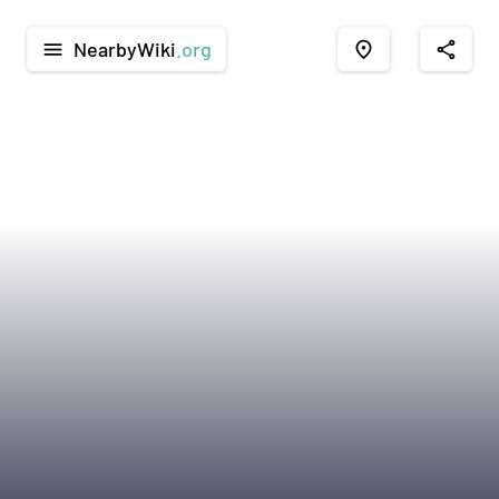
NearbyWiki
.org
menu
place
share