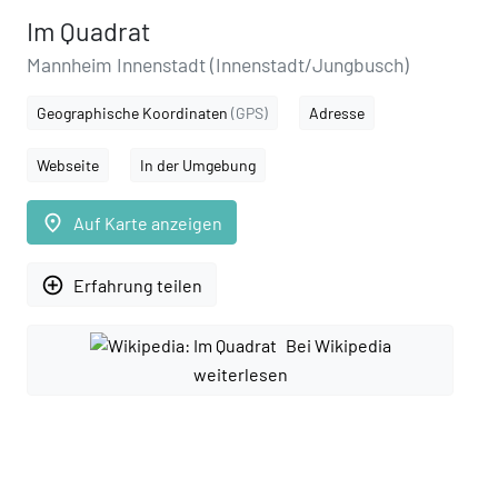
Im Quadrat
Mannheim Innenstadt (Innenstadt/Jungbusch)
Geographische Koordinaten
(GPS)
Adresse
Webseite
In der Umgebung
place
Auf Karte anzeigen
add_circle_outline
Erfahrung teilen
Bei Wikipedia
weiterlesen