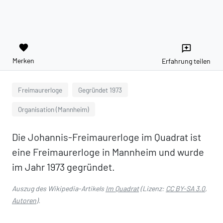
favorite
reviews
Merken
Erfahrung teilen
Freimaurerloge
Gegründet 1973
Organisation (Mannheim)
Die Johannis-Freimaurerloge im Quadrat ist
eine Freimaurerloge in Mannheim und wurde
im Jahr 1973 gegründet.
Auszug des Wikipedia-Artikels
Im Quadrat
(Lizenz:
CC BY-SA 3.0
,
Autoren
).