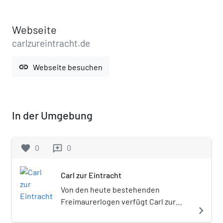
Webseite
carlzureintracht.de
link
Webseite besuchen
In der Umgebung
favorite
0
0
reviews
Carl zur Eintracht
Von den heute bestehenden
Freimaurerlogen verfügt Carl zur
navigate_next
Eintracht über eine der ältesten