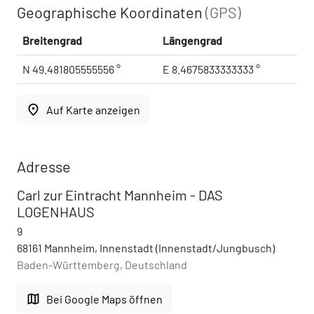
Geographische Koordinaten
(GPS)
Breitengrad
Längengrad
N 49.481805555556 °
E 8.4675833333333 °
place
Auf Karte anzeigen
Adresse
Carl zur Eintracht Mannheim - DAS
LOGENHAUS
9
68161 Mannheim, Innenstadt (Innenstadt/Jungbusch)
Baden-Württemberg, Deutschland
map
Bei Google Maps öffnen