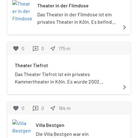
Theater in der Filmdose
Das Theater in der Filmdose ist ein
privates Theater in Köln. Es befindet
navigate_next
sich in der Gaststätte Filmdose im
Universitätsviertel.
favorite
0
0
near_me
175
m
reviews
Theater Tiefrot
Das Theater Tiefrot ist ein privates
Kammertheater in Köln. Es wurde 2002
navigate_next
eröffnet, Gründer ist der Schauspieler und
Regisseur Volker Lippmann.
favorite
0
0
near_me
164
m
reviews
Villa Bestgen
Die Villa Bestgen war ein