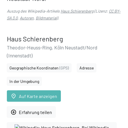
Auszug des Wikipedia-Artikels
Haus Schierenberg
(Lizenz:
CC BY-
SA 3.0
,
Autoren
,
Bildmaterial
).
Haus Schierenberg
Theodor-Heuss-Ring, Köln Neustadt/Nord
(Innenstadt)
Geographische Koordinaten
(GPS)
Adresse
In der Umgebung
place
Auf Karte anzeigen
add_circle_outline
Erfahrung teilen
Bei Wikipedia