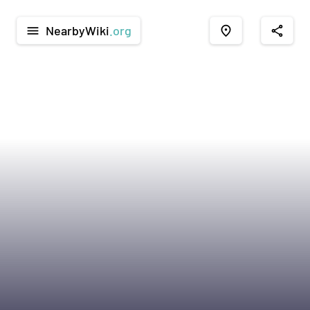
NearbyWiki
.org
menu
place
share