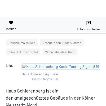
favorite
reviews
Merken
Erfahrung teilen
Baudenkmal in Köln
Erbaut in den 1890er Jahren
Neustadt-Nord (Köln)
Wohngebäude in Köln
Das
Haus Schierenberg Koeln
Testing Sigma 8 16
Haus Schierenberg ist ein
denkmalgeschütztes Gebäude in der Kölner
Neustadt-Nord.