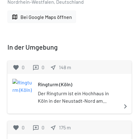
Nordrhein-Westfalen, Deutschland
map
Bei Google Maps öffnen
In der Umgebung
favorite
0
0
near_me
148
m
reviews
Ringturm (Köln)
Der Ringturm ist ein Hochhaus in
Köln in der Neustadt-Nord am
navigate_next
Ebertplatz.
favorite
0
0
near_me
175
m
reviews