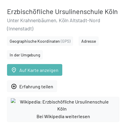
Erzbischöfliche Ursulinenschule Köln
Unter Krahnenbäumen, Köln Altstadt-Nord
(Innenstadt)
Geographische Koordinaten
(GPS)
Adresse
In der Umgebung
place
Auf Karte anzeigen
add_circle_outline
Erfahrung teilen
Bei Wikipedia weiterlesen