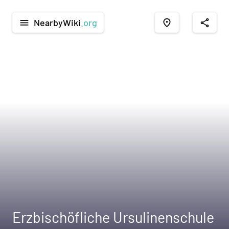
NearbyWiki
.org
menu
place
share
Erzbischöfliche Ursulinenschule