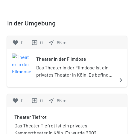
In der Umgebung
favorite
0
0
near_me
86
m
reviews
Theater in der Filmdose
Das Theater in der Filmdose ist ein
privates Theater in Köln. Es befindet
navigate_next
sich in der Gaststätte Filmdose im
Universitätsviertel.
favorite
0
0
near_me
86
m
reviews
Theater Tiefrot
Das Theater Tiefrot ist ein privates
Kammertheater in Köln. Es wurde 2002