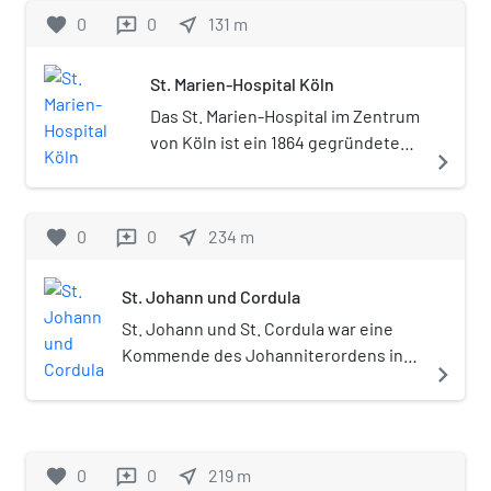
Ursulinenordens und die
favorite
0
0
near_me
131
m
reviews
Schulkirche der benachbarten
Ursulinenschule.
St. Marien-Hospital Köln
Das St. Marien-Hospital im Zentrum
von Köln ist ein 1864 gegründetes
navigate_next
Krankenhaus.
favorite
0
0
near_me
234
m
reviews
St. Johann und Cordula
St. Johann und St. Cordula war eine
Kommende des Johanniterordens in
navigate_next
Köln. Eine erste Kapelle des
Ritterordens wurde 1239 errichtet.
1263 konnte die Kommende ihre
Besitztümer bedeutend vergrößern
favorite
0
0
near_me
219
m
reviews
und mit den gestiegenen Einnahmen