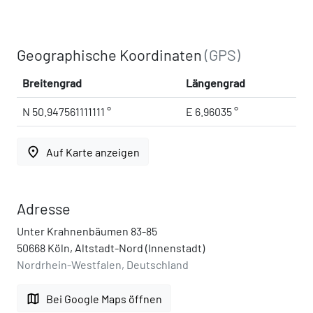
Geographische Koordinaten
(GPS)
Breitengrad
Längengrad
N 50.947561111111 °
E 6.96035 °
place
Auf Karte anzeigen
Adresse
Unter Krahnenbäumen 83-85
50668 Köln, Altstadt-Nord (Innenstadt)
Nordrhein-Westfalen, Deutschland
map
Bei Google Maps öffnen