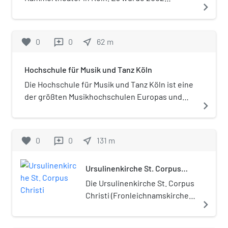
navigate_next
eröffnet, Gründer ist der Schauspieler und
Regisseur Volker Lippmann.
favorite
0
0
near_me
62
m
reviews
Hochschule für Musik und Tanz Köln
Die Hochschule für Musik und Tanz Köln ist eine
der größten Musikhochschulen Europas und
navigate_next
befindet sich in der Kölner Altstadt-Nord. Sie
ist auch unter dem bis 2009 gültigen Namen
Hochschule für Musik Köln bekannt.
favorite
0
0
near_me
131
m
reviews
Umgangssprachlich ist weiterhin die
Bezeichnung Musikhochschule Köln sehr
Ursulinenkirche St. Corpus
geläufig.
Christi
Die Ursulinenkirche St. Corpus
Christi (Fronleichnamskirche)
navigate_next
in Köln ist die barocke
ehemalige Klosterkirche des