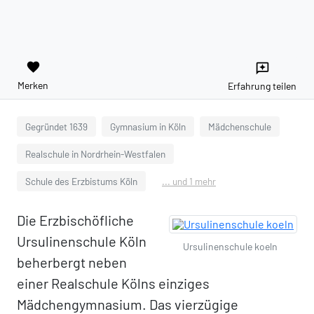
favorite
reviews
Merken
Erfahrung teilen
Gegründet 1639
Gymnasium in Köln
Mädchenschule
Realschule in Nordrhein-Westfalen
Schule des Erzbistums Köln
... und 1 mehr
Die Erzbischöfliche
Ursulinenschule Köln
Ursulinenschule koeln
beherbergt neben
einer Realschule Kölns einziges
Mädchengymnasium. Das vierzügige