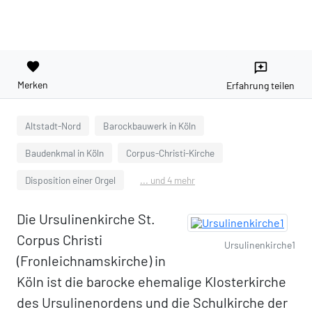
favorite
reviews
Merken
Erfahrung teilen
Altstadt-Nord
Barockbauwerk in Köln
Baudenkmal in Köln
Corpus-Christi-Kirche
Disposition einer Orgel
... und 4 mehr
Die Ursulinenkirche St.
Corpus Christi
Ursulinenkirche1
(Fronleichnamskirche) in
Köln ist die barocke ehemalige Klosterkirche
des Ursulinenordens und die Schulkirche der