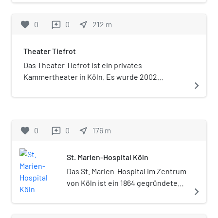
Universitätsviertel.
favorite
0
0
near_me
212
m
reviews
Theater Tiefrot
Das Theater Tiefrot ist ein privates
Kammertheater in Köln. Es wurde 2002
navigate_next
eröffnet, Gründer ist der Schauspieler und
Regisseur Volker Lippmann.
favorite
0
0
near_me
176
m
reviews
St. Marien-Hospital Köln
Das St. Marien-Hospital im Zentrum
von Köln ist ein 1864 gegründetes
navigate_next
Krankenhaus.