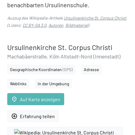
benachbarten Ursulinenschule.
Auszug des Wikipedia-Artikels
Ursulinenkirche St. Corpus Christi
(Lizenz:
CC BY-SA 3.0
,
Autoren
,
Bildmaterial
).
Ursulinenkirche St. Corpus Christi
Machabäerstraße, Köln Altstadt-Nord (Innenstadt)
Geographische Koordinaten
(GPS)
Adresse
Weblinks
In der Umgebung
place
Auf Karte anzeigen
add_circle_outline
Erfahrung teilen