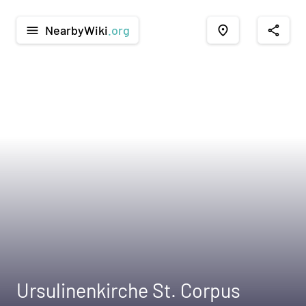
NearbyWiki
.org
menu
place
share
Ursulinenkirche St. Corpus