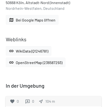
50668 Köln, Altstadt-Nord (Innenstadt)
Nordrhein-Westfalen, Deutschland
map
Bei Google Maps öffnen
Weblinks
link
WikiData (Q1246781)
link
OpenStreetMap (236587293)
In der Umgebung
favorite
0
0
near_me
104
m
reviews