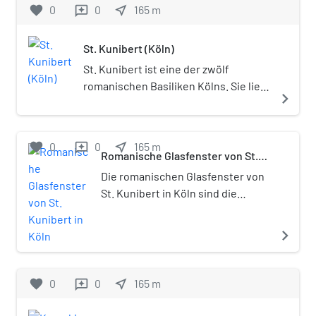
favorite
0
0
near_me
165
m
reviews
St. Kunibert (Köln)
St. Kunibert ist eine der zwölf
romanischen Basiliken Kölns. Sie liegt
navigate_next
nahe dem Rhein in der nördlichen
Altstadt.
favorite
0
0
near_me
165
m
reviews
Romanische Glasfenster von St.
Kunibert in Köln
Die romanischen Glasfenster von
St. Kunibert in Köln sind die
ältesten Bleiglasfenster auf dem
Kölner Stadtgebiet, die noch in
navigate_next
situ (an Ort und Stelle) vorhanden
sind. Sie entstanden in der Zeit
von 1220/30, als die Altäre von St.
favorite
0
0
near_me
165
m
reviews
Kunibert geweiht wurden.