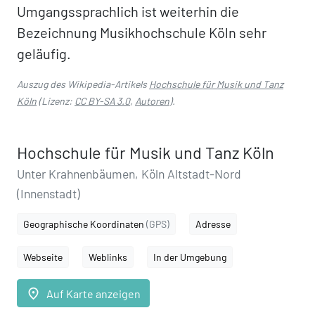
Umgangssprachlich ist weiterhin die
Bezeichnung Musikhochschule Köln sehr
geläufig.
Auszug des Wikipedia-Artikels
Hochschule für Musik und Tanz
Köln
(Lizenz:
CC BY-SA 3.0
,
Autoren
).
Hochschule für Musik und Tanz Köln
Unter Krahnenbäumen, Köln Altstadt-Nord
(Innenstadt)
Geographische Koordinaten
(GPS)
Adresse
Webseite
Weblinks
In der Umgebung
place
Auf Karte anzeigen