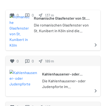
Altstadt.
favorite
0
0
near_me
137
m
reviews
Romanische Glasfenster von St.
Kunibert in Köln
Die romanischen Glasfenster von
St. Kunibert in Köln sind die
ältesten Bleiglasfenster auf dem
Kölner Stadtgebiet, die noch in
navigate_next
situ (an Ort und Stelle) vorhanden
sind. Sie entstanden in der Zeit
von 1220/30, als die Altäre von St.
favorite
0
0
near_me
189
m
reviews
Kunibert geweiht wurden.
Kahlenhausener- oder
Judenpforte
Die Kahlenhausener- oder
Judenpforte im
navigate_next
nordöstlichen Abschnitt der
mittelalterlichen Kölner
Stadtmauer wurde in einem