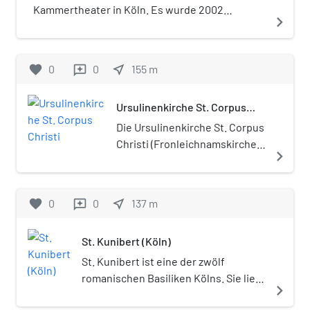
Kammertheater in Köln. Es wurde 2002
navigate_next
eröffnet, Gründer ist der Schauspieler und
Regisseur Volker Lippmann.
favorite
0
0
near_me
155
m
reviews
Ursulinenkirche St. Corpus
Christi
Die Ursulinenkirche St. Corpus
Christi (Fronleichnamskirche)
navigate_next
in Köln ist die barocke
ehemalige Klosterkirche des
Ursulinenordens und die
favorite
0
0
near_me
137
m
reviews
Schulkirche der benachbarten
Ursulinenschule.
St. Kunibert (Köln)
St. Kunibert ist eine der zwölf
romanischen Basiliken Kölns. Sie liegt
navigate_next
nahe dem Rhein in der nördlichen