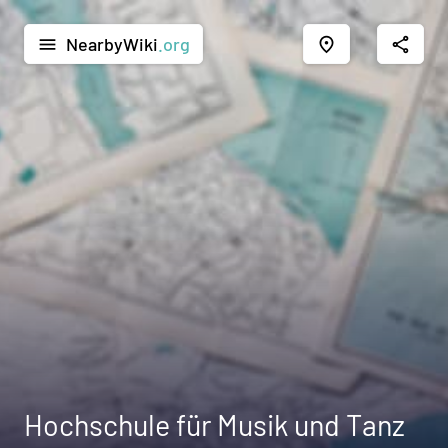
NearbyWiki
.org
menu
place
share
Hochschule für Musik und Tanz