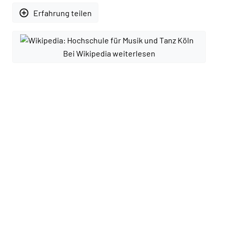
add_circle_outline
Erfahrung teilen
Bei Wikipedia weiterlesen