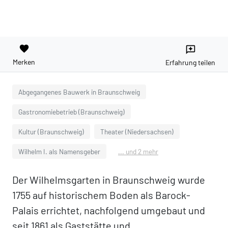
favorite
reviews
Merken
Erfahrung teilen
Abgegangenes Bauwerk in Braunschweig
Gastronomiebetrieb (Braunschweig)
Kultur (Braunschweig)
Theater (Niedersachsen)
Wilhelm I. als Namensgeber
... und 2 mehr
Der Wilhelmsgarten in Braunschweig wurde
1755 auf historischem Boden als Barock-
Palais errichtet, nachfolgend umgebaut und
seit 1861 als Gaststätte und