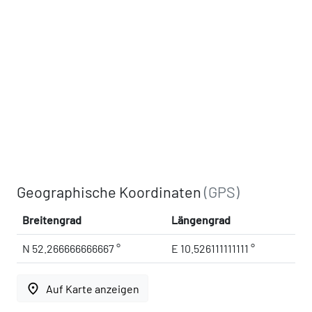
Geographische Koordinaten
(GPS)
Breitengrad
Längengrad
N 52.266666666667 °
E 10.526111111111 °
place
Auf Karte anzeigen