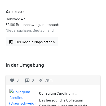
Adresse
Bohlweg 47
38100 Braunschweig, Innenstadt
Niedersachsen, Deutschland
map
Bei Google Maps öffnen
In der Umgebung
favorite
0
0
near_me
78
m
reviews
Collegium Carolinum
(Braunschweig)
Das herzogliche Collegium
Carolinum wurde auf Initiative