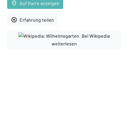
place
Auf Karte anzeigen
add_circle_outline
Erfahrung teilen
Bei Wikipedia
weiterlesen