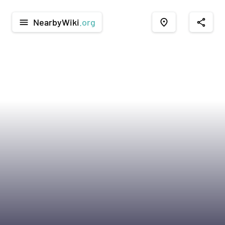
NearbyWiki
.org
menu
place
share