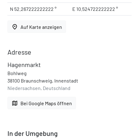
N 52.267222222222 °
E 10.524722222222 °
place
Auf Karte anzeigen
Adresse
Hagenmarkt
Bohlweg
38100 Braunschweig, Innenstadt
Niedersachsen, Deutschland
map
Bei Google Maps öffnen
In der Umgebung