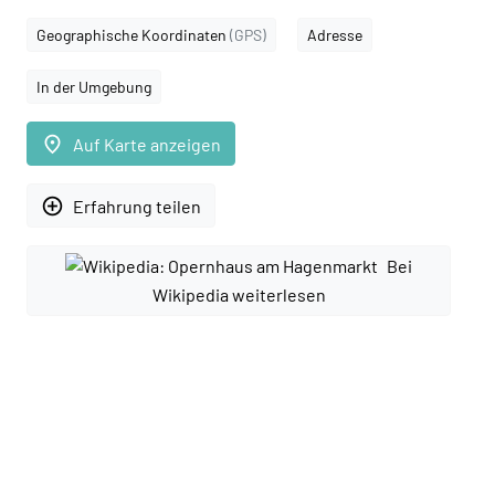
Geographische Koordinaten
(GPS)
Adresse
In der Umgebung
place
Auf Karte anzeigen
add_circle_outline
Erfahrung teilen
Bei
Wikipedia weiterlesen