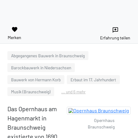
favorite
reviews
Merken
Erfahrung teilen
Abgegangenes Bauwerk in Braunschweig
Barockbauwerk in Niedersachsen
Bauwerk von Hermann Korb
Erbaut im 17. Jahrhundert
Musik (Braunschweig)
... und 6 mehr
Das Opernhaus am
Hagenmarkt in
Opernhaus
Braunschweig
Braunschweig
existierte von 1690