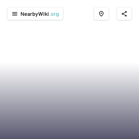
NearbyWiki
.org
menu
place
share