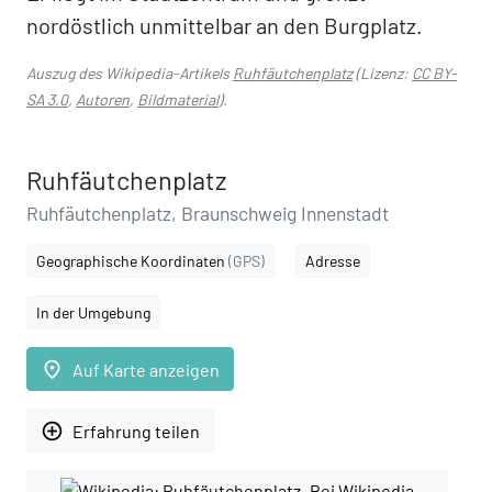
nordöstlich unmittelbar an den Burgplatz.
Auszug des Wikipedia-Artikels
Ruhfäutchenplatz
(Lizenz:
CC BY-
SA 3.0
,
Autoren
,
Bildmaterial
).
Ruhfäutchenplatz
Ruhfäutchenplatz, Braunschweig Innenstadt
Geographische Koordinaten
(GPS)
Adresse
In der Umgebung
place
Auf Karte anzeigen
add_circle_outline
Erfahrung teilen
Bei Wikipedia