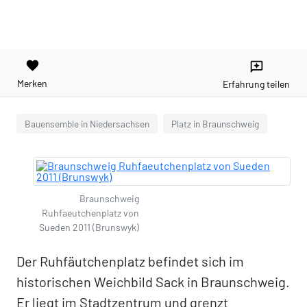
favorite
reviews
Merken
Erfahrung teilen
Bauensemble in Niedersachsen
Platz in Braunschweig
Braunschweig
Ruhfaeutchenplatz von
Sueden 2011 (Brunswyk)
Der Ruhfäutchenplatz befindet sich im
historischen Weichbild Sack in Braunschweig.
Er liegt im Stadtzentrum und grenzt