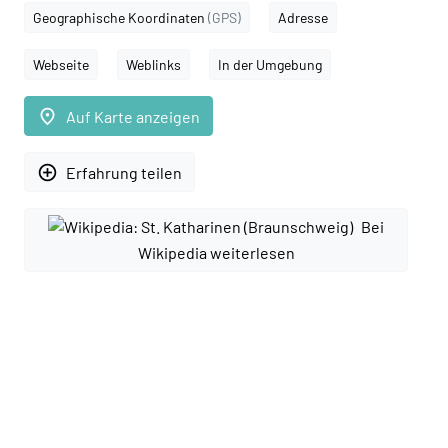
Geographische Koordinaten
(GPS)
Adresse
Webseite
Weblinks
In der Umgebung
place
Auf Karte anzeigen
add_circle_outline
Erfahrung teilen
Bei
Wikipedia weiterlesen