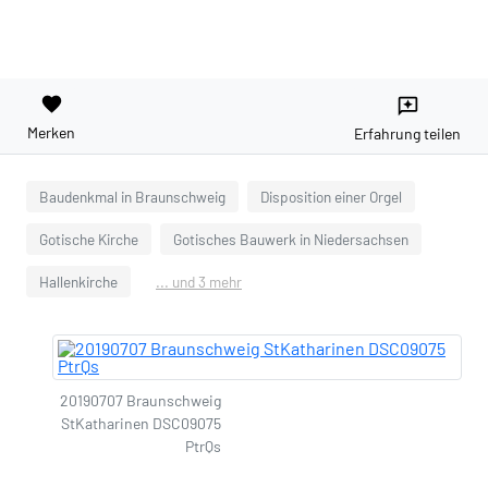
favorite
reviews
Merken
Erfahrung teilen
Baudenkmal in Braunschweig
Disposition einer Orgel
Gotische Kirche
Gotisches Bauwerk in Niedersachsen
Hallenkirche
... und 3 mehr
20190707 Braunschweig
StKatharinen DSC09075
PtrQs