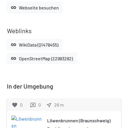
link
Webseite besuchen
Weblinks
link
WikiData (Q1478455)
link
OpenStreetMap (22983282)
In der Umgebung
favorite
0
0
near_me
26
m
reviews
Löwenbrunnen (Braunschweig)