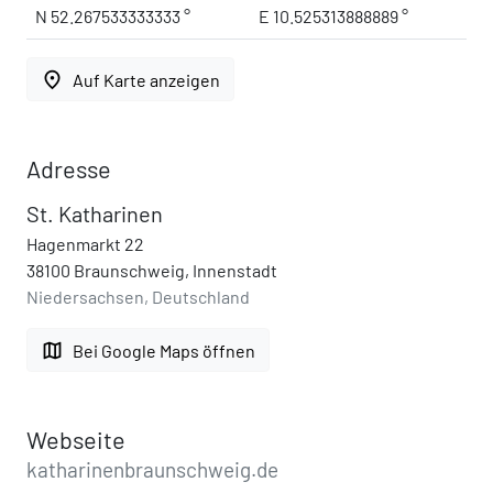
N 52.267533333333 °
E 10.525313888889 °
place
Auf Karte anzeigen
Adresse
St. Katharinen
Hagenmarkt 22
38100 Braunschweig, Innenstadt
Niedersachsen, Deutschland
map
Bei Google Maps öffnen
Webseite
katharinenbraunschweig.de