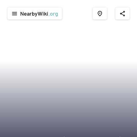
NearbyWiki
.org
menu
place
share