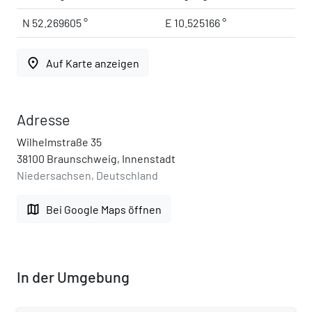
N 52.269605 °
E 10.525166 °
place
Auf Karte anzeigen
Adresse
Wilhelmstraße 35
38100 Braunschweig, Innenstadt
Niedersachsen, Deutschland
map
Bei Google Maps öffnen
In der Umgebung