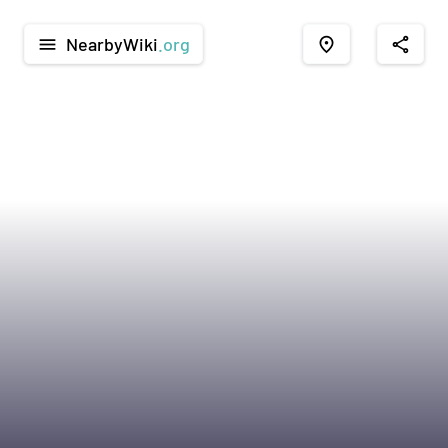
NearbyWiki
.org
menu
place
share