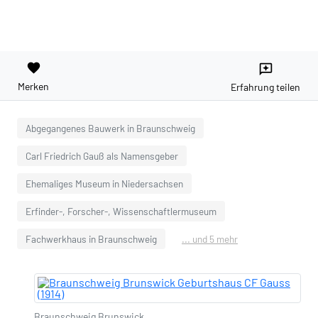
favorite
reviews
Merken
Erfahrung teilen
Abgegangenes Bauwerk in Braunschweig
Carl Friedrich Gauß als Namensgeber
Ehemaliges Museum in Niedersachsen
Erfinder-, Forscher-, Wissenschaftlermuseum
Fachwerkhaus in Braunschweig
... und 5 mehr
Braunschweig Brunswick