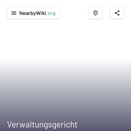
NearbyWiki
.org
menu
place
share
Verwaltungsgericht