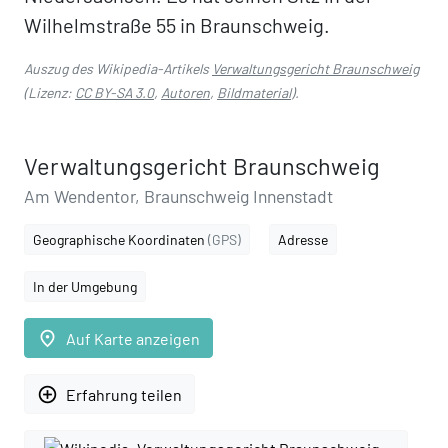
Wilhelmstraße 55 in Braunschweig.
Auszug des Wikipedia-Artikels
Verwaltungsgericht Braunschweig
(Lizenz:
CC BY-SA 3.0
,
Autoren
,
Bildmaterial
).
Verwaltungsgericht Braunschweig
Am Wendentor, Braunschweig Innenstadt
Geographische Koordinaten
(GPS)
Adresse
In der Umgebung
place
Auf Karte anzeigen
add_circle_outline
Erfahrung teilen