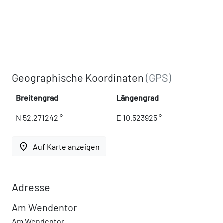
Geographische Koordinaten
(GPS)
Breitengrad
Längengrad
N 52.271242 °
E 10.523925 °
place
Auf Karte anzeigen
Adresse
Am Wendentor
Am Wendentor