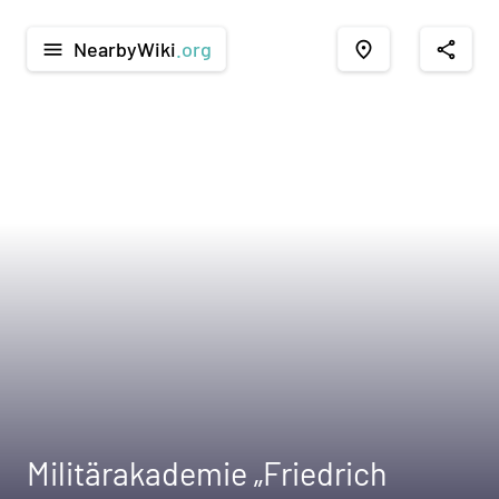
NearbyWiki
.org
menu
place
share
Militärakademie „Friedrich