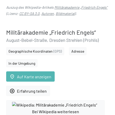
Auszug des Wikipedia-Artikels
Militärakademie „Friedrich Engels“
(Lizenz:
CC BY-SA 3.0
,
Autoren
,
Bildmaterial
).
Militärakademie „Friedrich Engels“
August-Bebel-Straße, Dresden Strehlen (Prohlis)
Geographische Koordinaten
(GPS)
Adresse
In der Umgebung
place
Auf Karte anzeigen
add_circle_outline
Erfahrung teilen
Bei Wikipedia weiterlesen