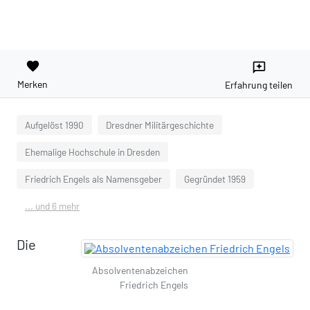
favorite
reviews
Merken
Erfahrung teilen
Aufgelöst 1990
Dresdner Militärgeschichte
Ehemalige Hochschule in Dresden
Friedrich Engels als Namensgeber
Gegründet 1959
... und 6 mehr
Die
Absolventenabzeichen
Friedrich Engels