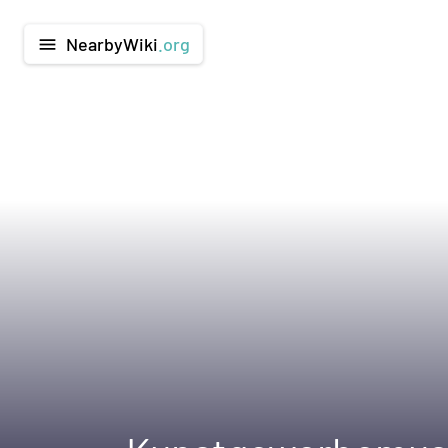
NearbyWiki
.org
menu