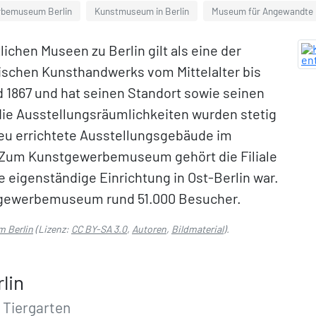
bemuseum Berlin
Kunstmuseum in Berlin
Museum für Angewandte 
hen Museen zu Berlin gilt als eine der
chen Kunsthandwerks vom Mittelalter bis
1867 und hat seinen Standort sowie seinen
ie Ausstellungsräumlichkeiten wurden stetig
neu errichtete Ausstellungsgebäude im
t. Zum Kunstgewerbemuseum gehört die Filiale
e eigenständige Einrichtung in Ost-Berlin war.
stgewerbemuseum rund 51.000 Besucher.
 Berlin
(Lizenz:
CC BY-SA 3.0
,
Autoren
,
Bildmaterial
).
lin
 Tiergarten