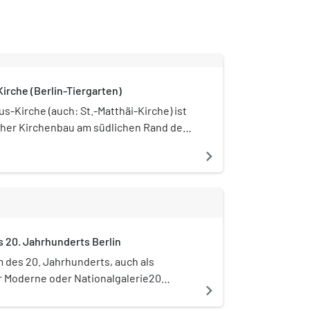
irche (Berlin-Tiergarten)
us-Kirche (auch: St.-Matthäi-Kirche) ist
cher Kirchenbau am südlichen Rand des
tens im Berliner Bezirk Mitte (Ortsteil
navigate_next
ie steht heute als einziger historischer
 Kulturforum.
 20. Jahrhunderts Berlin
des 20. Jahrhunderts, auch als
 Moderne oder Nationalgalerie20
navigate_next
 ist ein im Bau befindliches