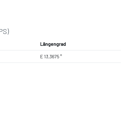
PS)
Längengrad
E 13.3675 °