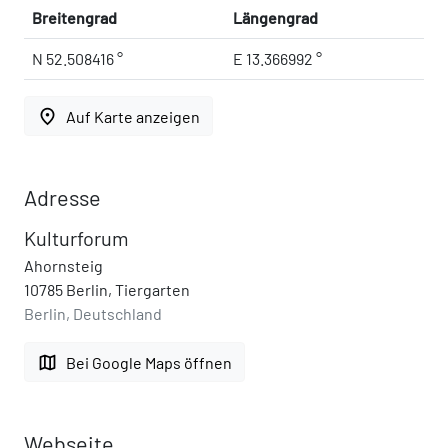
Breitengrad
Längengrad
N 52.508416 °
E 13.366992 °
place
Auf Karte anzeigen
Adresse
Kulturforum
Ahornsteig
10785 Berlin, Tiergarten
Berlin, Deutschland
map
Bei Google Maps öffnen
Webseite