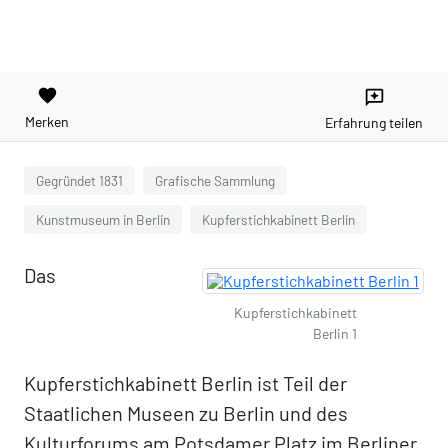
favorite
reviews
Merken
Erfahrung teilen
Gegründet 1831
Grafische Sammlung
Kunstmuseum in Berlin
Kupferstichkabinett Berlin
Das
Kupferstichkabinett
Berlin 1
Kupferstichkabinett Berlin ist Teil der
Staatlichen Museen zu Berlin und des
Kulturforums am Potsdamer Platz im Berliner