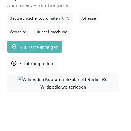
Ahornsteig, Berlin Tiergarten
Geographische Koordinaten
(GPS)
Adresse
Webseite
In der Umgebung
place
Auf Karte anzeigen
add_circle_outline
Erfahrung teilen
Bei
Wikipedia weiterlesen