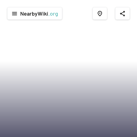
NearbyWiki
.org
menu
place
share