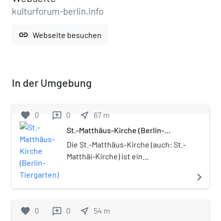
kulturforum-berlin.info
link
Webseite besuchen
In der Umgebung
favorite
0
0
near_me
67
m
reviews
St.-Matthäus-Kirche (Berlin-
Tiergarten)
Die St.-Matthäus-Kirche (auch: St.-
Matthäi-Kirche) ist ein
evangelischer Kirchenbau am
navigate_next
südlichen Rand des Großen
Tiergartens im Berliner Bezirk Mitte
(Ortsteil Tiergarten). Sie steht
favorite
0
0
near_me
54
m
reviews
heute als einziger historischer Bau