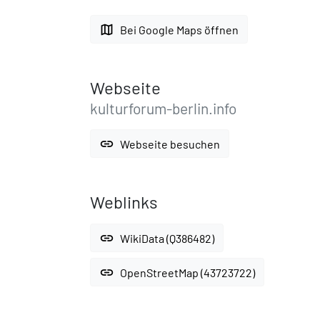
map
Bei Google Maps öffnen
Webseite
kulturforum-berlin.info
link
Webseite besuchen
Weblinks
link
WikiData (Q386482)
link
OpenStreetMap (43723722)