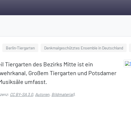
Berlin-Tiergarten
Denkmalgeschütztes Ensemble in Deutschland
l Tiergarten des Bezirks Mitte ist ein
dwehrkanal, Großem Tiergarten und Potsdamer
 Musiksäle umfasst.
izenz:
CC BY-SA 3.0
,
Autoren
,
Bildmaterial
).