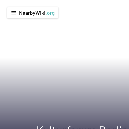
NearbyWiki
.org
menu