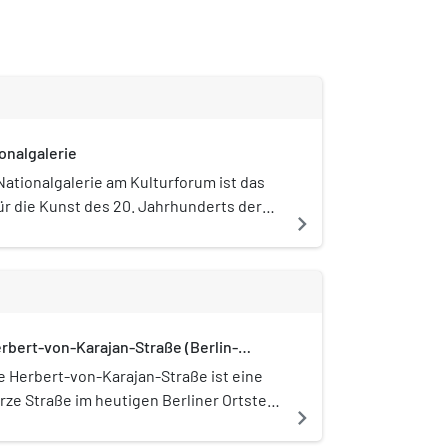
onalgalerie
ationalgalerie am Kulturforum ist das
r die Kunst des 20. Jahrhunderts der
navigate_next
ationalgalerie. Der 1968 eröffnete Bau
ms stammt von Ludwig Mies van der
ilt als Ikone der Klassischen Moderne.
umfangreicher Sanierungsarbeiten war
ationalgalerie seit 2015 geschlossen.
rbert-von-Karajan-Straße (Berlin-
lische Bauübergabe fand am 29. April
ergarten)
t, die Wiedereröffnung mit einem Festakt
e Herbert-von-Karajan-Straße ist eine
gust 2021.
rze Straße im heutigen Berliner Ortsteil
navigate_next
ergarten.