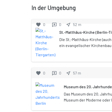
In der Umgebung
favorite
0
0
near_me
52
m
reviews
St.-Matthäus-Kirche (Berlin-T
Die St.-Matthäus-Kirche (auch:
ein evangelischer Kirchenbau
Großen Tiergartens im Berliner
Tiergarten). Sie steht heute al
Bau mitten im Kulturforum.
favorite
0
0
near_me
57
m
reviews
Museum des 20. Jahrhunder
Das Museum des 20. Jahrhu
Museum der Moderne oder N
bezeichnet, ist ein im Bau 
Museumsbauwerk der Staatl