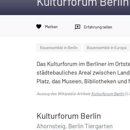
Kulturforum Berlin
favorite
Merken
reviews
Erfahrung teilen
Bauensemble in Berlin
Bauensemble in Europa
Das Kulturforum im Berliner im Ortstei
städtebauliches Areal zwischen Lan
Platz, das Museen, Bibliotheken und
Auszug des Wikipedia-Artikels
Kulturforum Berlin
(L
Kulturforum Berlin
Ahornsteig, Berlin Tiergarten