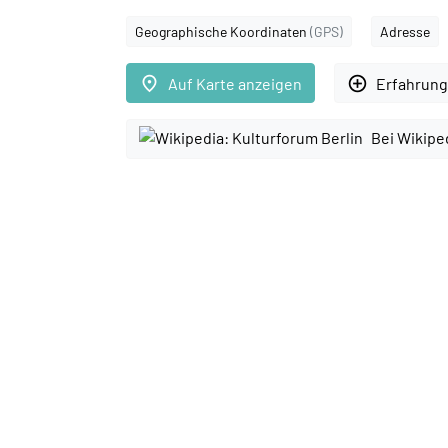
Geographische Koordinaten
(GPS)
Adresse
place
add_circle_outline
Auf Karte anzeigen
Erfahrung
Bei Wikipe