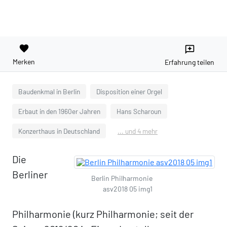
favorite
reviews
Merken
Erfahrung teilen
Baudenkmal in Berlin
Disposition einer Orgel
Erbaut in den 1960er Jahren
Hans Scharoun
Konzerthaus in Deutschland
... und 4 mehr
Die
Berliner
Berlin Philharmonie
asv2018 05 img1
Philharmonie (kurz Philharmonie; seit der