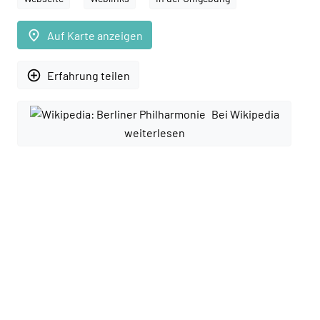
place
Auf Karte anzeigen
add_circle_outline
Erfahrung teilen
Bei Wikipedia
weiterlesen