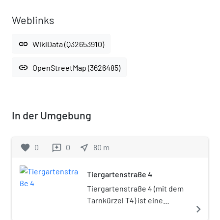
Weblinks
link
WikiData (Q32653910)
link
OpenStreetMap (3626485)
In der Umgebung
favorite
0
0
near_me
80
m
reviews
Tiergartenstraße 4
Tiergartenstraße 4 (mit dem
Tarnkürzel T4) ist eine
navigate_next
Adresse an der