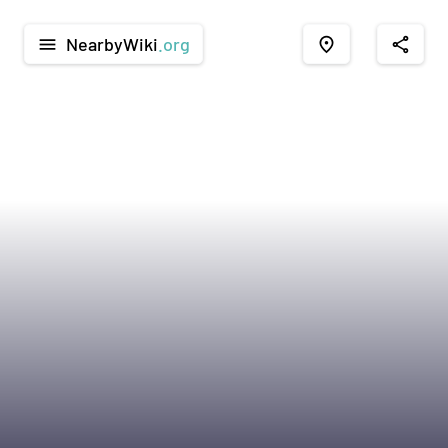
NearbyWiki
.org
menu
place
share