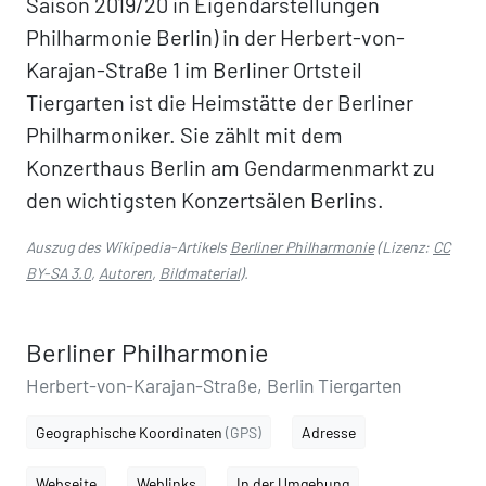
Saison 2019/20 in Eigendarstellungen
Philharmonie Berlin) in der Herbert-von-
Karajan-Straße 1 im Berliner Ortsteil
Tiergarten ist die Heimstätte der Berliner
Philharmoniker. Sie zählt mit dem
Konzerthaus Berlin am Gendarmenmarkt zu
den wichtigsten Konzertsälen Berlins.
Auszug des Wikipedia-Artikels
Berliner Philharmonie
(Lizenz:
CC
BY-SA 3.0
,
Autoren
,
Bildmaterial
).
Berliner Philharmonie
Herbert-von-Karajan-Straße, Berlin Tiergarten
Geographische Koordinaten
(GPS)
Adresse
Webseite
Weblinks
In der Umgebung