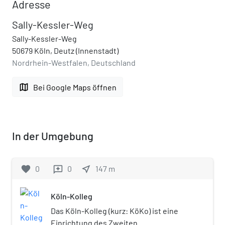
Adresse
Sally-Kessler-Weg
Sally-Kessler-Weg
50679 Köln, Deutz (Innenstadt)
Nordrhein-Westfalen, Deutschland
map
Bei Google Maps öffnen
In der Umgebung
favorite
0
0
near_me
147
m
reviews
Köln-Kolleg
Das Köln-Kolleg (kurz: KöKo) ist eine
Einrichtung des Zweiten