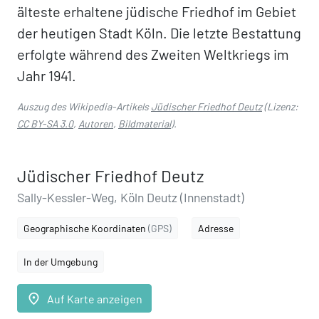
älteste erhaltene jüdische Friedhof im Gebiet
der heutigen Stadt Köln. Die letzte Bestattung
erfolgte während des Zweiten Weltkriegs im
Jahr 1941.
Auszug des Wikipedia-Artikels
Jüdischer Friedhof Deutz
(Lizenz:
CC BY-SA 3.0
,
Autoren
,
Bildmaterial
).
Jüdischer Friedhof Deutz
Sally-Kessler-Weg, Köln Deutz (Innenstadt)
Geographische Koordinaten
(GPS)
Adresse
In der Umgebung
place
Auf Karte anzeigen