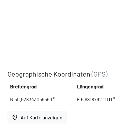
Geographische Koordinaten
(GPS)
Breitengrad
Längengrad
N 50.928343055556 °
E 6.9818761111111 °
place
Auf Karte anzeigen