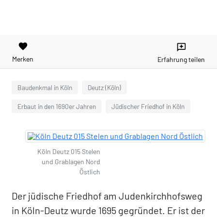
favorite
reviews
Merken
Erfahrung teilen
Baudenkmal in Köln
Deutz (Köln)
Erbaut in den 1690er Jahren
Jüdischer Friedhof in Köln
Köln Deutz 015 Stelen
und Grablagen Nord
Östlich
Der jüdische Friedhof am Judenkirchhofsweg
in Köln-Deutz wurde 1695 gegründet. Er ist der