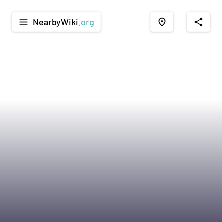
NearbyWiki
.org
menu
place
share