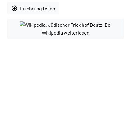
add_circle_outline
Erfahrung teilen
Bei
Wikipedia weiterlesen