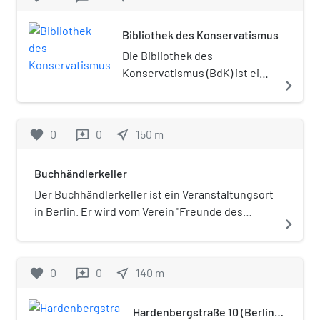
verliehen: 1993 an Eveline Gottzein. Die
Farbwerke Hoechst AG konzipiert
festliche Übergabe des Werner-von-Siemens-
und 1955 fertiggestellt.
Bibliothek des Konservatismus
Rings findet jeweils am 13. Dezember, dem
Geburtstag von Werner von Siemens, statt. Der
Die Bibliothek des
Werner-von-Siemens-Ring ist mit Smaragden
Konservatismus (BdK) ist eine
navigate_next
und Rubinen besetzt, die Lorbeerblätter und -
Fachbibliothek in Berlin-
früchte darstellen, und wird in einer
Charlottenburg. Sie bietet
künstlerisch gestalteten Kassette aufbewahrt,
schwerpunktmäßig
favorite
0
0
near_me
150
m
reviews
die außen das Bildnis von Werner von Siemens
konservative,
trägt und eine Widmung des Preisträgers
nationalkonservative,
enthält.
Buchhändlerkeller
rechtsliberale und -libertäre
Literatur und Zeitschriften
Der Buchhändlerkeller ist ein Veranstaltungsort
sowie Vorträge an. Sie
in Berlin. Er wird vom Verein "Freunde des
navigate_next
entstand auf Betreiben des
Buchhändlerkellers e.V." betrieben, einem
Publizisten Caspar von
Arbeitskreis, der literarische Veranstaltungen
Schrenck-Notzing († 2009) und
organisiert. Der Veranstaltungsort wurde 1967
favorite
0
0
near_me
140
m
reviews
wurde 2012 eröffnet. Ihr
von Klaus-Peter (KP) Herbach (1944–2004) und
katalogisierter Bestand
dem Arbeitskreis Berliner Jungbuchhändler e.
Hardenbergstraße 10 (Berlin-
umfasst derzeit (2019) um die
V. im Keller einer ehemaligen Bäckerei in der