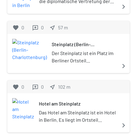
zu sehen.
die diplomatische Vertretung der
navigate_next
Republik Paraguay in Deutschland.
Sie hat ihren Sitz in der
Hardenbergstraße 12 im Ortsteil
favorite
0
0
near_me
57
m
reviews
Charlottenburg des Bezirks
Charlottenburg-Wilmersdorf.
Steinplatz (Berlin-
Botschafterin ist seit dem 11. März
Charlottenburg)
2021 Patricia Frutos Riuz.Paraguay
Der Steinplatz ist ein Platz im
unterhält ein Generalkonsulat in
Berliner Ortsteil
navigate_next
Frankfurt am Main, ein
Charlottenburg des Bezirks
Honorargeneralkonsulat in Hamburg
Charlottenburg-Wilmersdorf.
sowie Honorarkonsulate in München
Er liegt etwa mittig an der
favorite
0
0
near_me
102
m
reviews
und Stuttgart.
Hardenbergstraße gegenüber
der Universität der Künste
Hotel am Steinplatz
(UdK) und wurde nach dem
Staatsmann und Reformer
Das Hotel am Steinplatz ist ein Hotel
Freiherr Heinrich Friedrich
in Berlin. Es liegt im Ortsteil
navigate_next
Karl vom und zum Stein
Charlottenburg am Steinplatz, nahe
benannt, einem Zeitgenossen
dem Bahnhof Zoologischer Garten