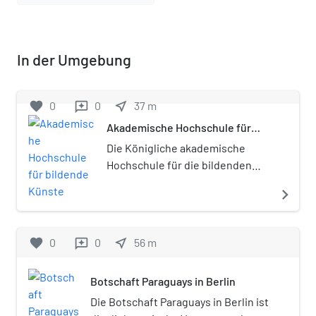
In der Umgebung
favorite
0
0
near_me
37
m
reviews
Akademische Hochschule für
bildende Künste
Die Königliche akademische
Hochschule für die bildenden
Künste in Berlin entstand 1875
navigate_next
als eine der Preußischen
Akademie der Künste
angeschlossene
favorite
0
0
near_me
56
m
reviews
Unterrichtsanstalt für Maler,
Bildhauer und Kupferstecher
Botschaft Paraguays in Berlin
und ist als Vorgängerinstitution
der Universität der Künste Berlin
Die Botschaft Paraguays in Berlin ist