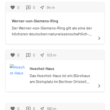
Hardenbergs. Drei Straßen
und dem Kurfürstendamm. Das Haus
favorite
0
0
near_me
94
m
reviews
führen auf den rechteckig
wurde 1906/1907 von dem
angelegten Platz. Dies sind die
Architekten August Endell gebaut
Werner-von-Siemens-Ring
Goethestraße an der
und eröffnete 1913 erstmals als
Westecke sowie die
Hotel. Heute wird das Haus unter der
Der Werner-von-Siemens-Ring gilt als eine der
Uhlandstraße an der Südecke.
Marke Autograph Collection des US-
höchsten deutschen naturwissenschaftlich-
navigate_next
Die Carmerstraße stößt an der
amerikanischen
technischen Auszeichnungen und wird seit 1916
Südwestseite an und
Hotelunternehmens Marriott
von der Stiftung Werner-von-Siemens-Ring
verbindet den Steinplatz mit
International geführt.
verliehen. Ausgezeichnet werden lebende
favorite
0
0
near_me
103
m
reviews
dem nahegelegenen
Personen ohne Ansehen des Amtes, der
Savignyplatz. Die
Stellung oder des Ranges, wenn sie durch ihre
Hardenbergstraße führt an
Hoechst-Haus
Leistung die technischen Wissenschaften
der Nordostkante entlang.
gefördert oder als Vertreter der Wissenschaft
Das Hoechst-Haus ist ein Bürohaus
Dort befindet sich die von
durch ihre Forschung der Technik neue Wege
am Steinplatz im Berliner Ortsteil
navigate_next
mehreren Buslinien der BVG
erschlossen haben. Über die Verleihung des
Charlottenburg. Der
bediente Haltestelle
Werner-von-Siemens-Rings entscheidet der
denkmalgeschützte Bau wurde von
Steinplatz.
Stiftungsrat der Stiftung Werner-von-Siemens-
den Architekten Hans Geber und Otto
Ring. Er wurde bisher erst einmal an eine Frau
Risse für den Chemiekonzern
favorite
0
0
near_me
180
m
reviews