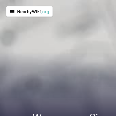
NearbyWiki
.org
menu