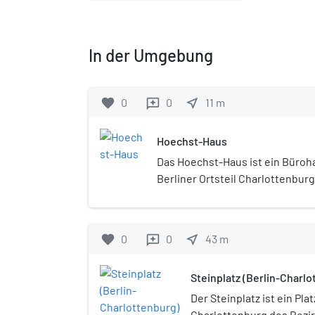
In der Umgebung
favorite
0
0
near_me
11
m
reviews
Hoechst-Haus
Das Hoechst-Haus ist ein Büroh
Berliner Ortsteil Charlottenburg
denkmalgeschützte Bau wurde v
Hans Geber und Otto Risse für
Farbwerke Hoechst AG konzipier
favorite
0
0
near_me
43
m
reviews
fertiggestellt.
Steinplatz (Berlin-Charl
Der Steinplatz ist ein Plat
Charlottenburg des Bezi