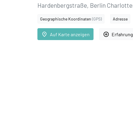
Hardenbergstraße, Berlin Charlott
Geographische Koordinaten
(GPS)
Adresse
place
add_circle_outline
Auf Karte anzeigen
Erfahrung