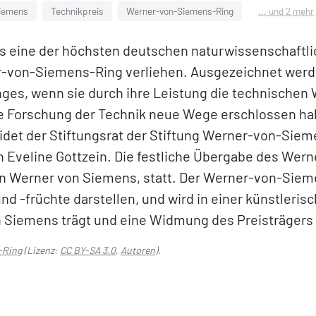
iemens
Technikpreis
Werner-von-Siemens-Ring
... und 2 mehr
ls eine der höchsten deutschen naturwissenschaft
rner-von-Siemens-Ring verliehen. Ausgezeichnet we
ges, wenn sie durch ihre Leistung die technischen 
re Forschung der Technik neue Wege erschlossen ha
t der Stiftungsrat der Stiftung Werner-von-Sieme
an Eveline Gottzein. Die festliche Übergabe des Wer
n Werner von Siemens, statt. Der Werner-von-Siem
nd -früchte darstellen, und wird in einer künstleri
n Siemens trägt und eine Widmung des Preisträgers 
-Ring
(Lizenz:
CC BY-SA 3.0
,
Autoren
).