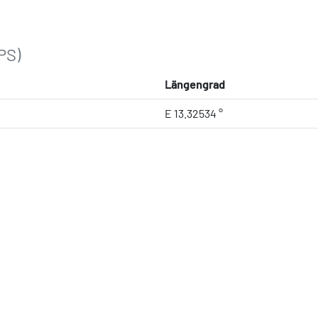
PS)
Längengrad
E 13.32534 °