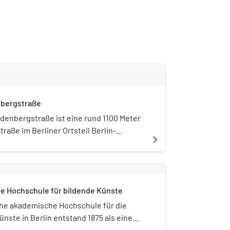
bergstraße
rdenbergstraße ist eine rund 1100 Meter
traße im Berliner Ortsteil Berlin-
navigate_next
ttenburg (Bezirk Charlottenburg-
sdorf), die nach dem preußischen
mann Karl August von Hardenberg
 ist. Die Straße, die zwischen 1767 und
 Hochschule für bildende Künste
tzower Weg hieß, stellt die Verbindung
en Breitscheid- und Ernst-Reuter-Platz
che akademische Hochschule für die
nste in Berlin entstand 1875 als eine
chen Akademie der Künste