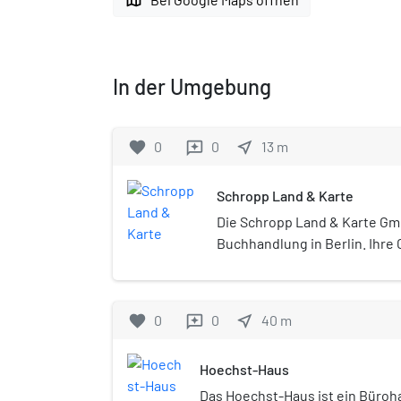
In der Umgebung
favorite
0
0
near_me
13
m
reviews
Schropp Land & Karte
Die Schropp Land & Karte Gmb
Buchhandlung in Berlin. Ihre
auf das Jahr 1742.
favorite
0
0
near_me
40
m
reviews
Hoechst-Haus
Das Hoechst-Haus ist ein Büroh