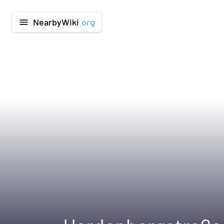
NearbyWiki
.org
menu