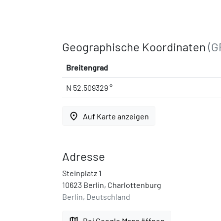
Geographische Koordinaten
(G
Breitengrad
N 52.509329 °
place
Auf Karte anzeigen
Adresse
Steinplatz 1
10623 Berlin, Charlottenburg
Berlin, Deutschland
map
Bei Google Maps öffnen