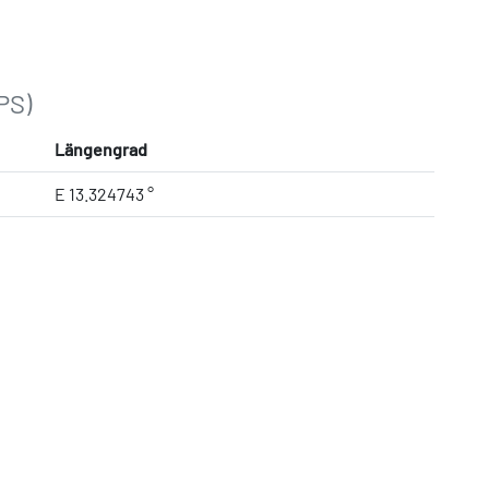
PS)
Längengrad
E 13.324743 °