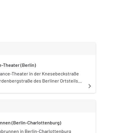
-Theater (Berlin)
ance-Theater in der Knesebeckstraße
rdenbergstraße des Berliner Ortsteils
navigate_next
urg (Bezirk Charlottenburg-
 ist das einzige vollständig erhaltene
eater Europas. Es steht unter
tz. Der Architekt war Oskar Kaufmann.
nnen (Berlin-Charlottenburg)
nbrunnen in Berlin-Charlottenburg