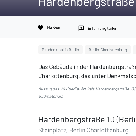
Hardenbergstraße 
favorite
Merken
reviews
Erfahrung teilen
Baudenkmal in Berlin
Berlin-Charlottenburg
Das Gebäude in der Hardenbergstraße 1
Charlottenburg, das unter Denkmalsc
Auszug des Wikipedia-Artikels
Hardenbergstraße 10 (
Bildmaterial
).
Hardenbergstraße 10 (Berl
Steinplatz, Berlin Charlottenburg