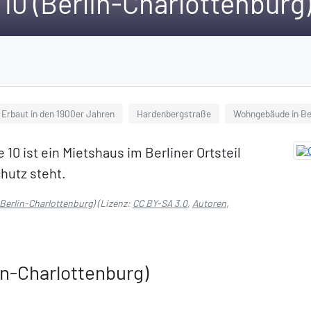
10 (Berlin-Charlottenburg
Erbaut in den 1900er Jahren
Hardenbergstraße
Wohngebäude in Be
0 ist ein Mietshaus im Berliner Ortsteil
hutz steht.
Berlin-Charlottenburg)
(Lizenz:
CC BY-SA 3.0
,
Autoren
,
in-Charlottenburg)