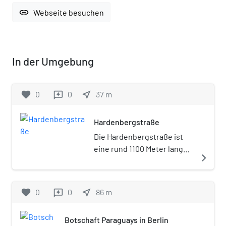
link
Webseite besuchen
In der Umgebung
favorite
0
0
near_me
37
m
reviews
Hardenbergstraße
Die Hardenbergstraße ist
eine rund 1100 Meter lange
navigate_next
Straße im Berliner Ortsteil
Berlin-Charlottenburg
(Bezirk Charlottenburg-
favorite
0
0
near_me
86
m
reviews
Wilmersdorf), die nach dem
preußischen Staatsmann
Botschaft Paraguays in Berlin
Karl August von Hardenberg