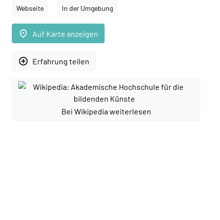
Webseite
In der Umgebung
place
Auf Karte anzeigen
add_circle_outline
Erfahrung teilen
Bei Wikipedia weiterlesen