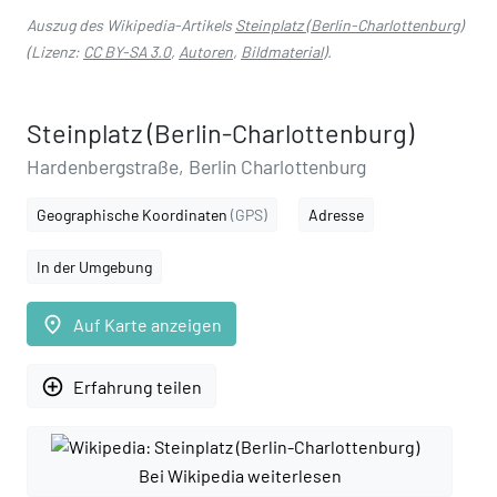
Auszug des Wikipedia-Artikels
Steinplatz (Berlin-Charlottenburg)
(Lizenz:
CC BY-SA 3.0
,
Autoren
,
Bildmaterial
).
Steinplatz (Berlin-Charlottenburg)
Hardenbergstraße, Berlin Charlottenburg
Geographische Koordinaten
(GPS)
Adresse
In der Umgebung
place
Auf Karte anzeigen
add_circle_outline
Erfahrung teilen
Bei Wikipedia weiterlesen