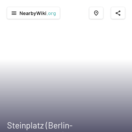
NearbyWiki
.org
menu
place
share
Steinplatz (Berlin-