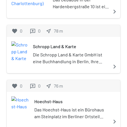
Hardenbergstraße 10 ist ein
navigate_next
Mietshaus im Berliner
Ortsteil Charlottenburg, das
unter Denkmalschutz steht.
favorite
0
0
near_me
78
m
reviews
Schropp Land & Karte
Die Schropp Land & Karte GmbH ist
eine Buchhandlung in Berlin. Ihre
navigate_next
Geschichte geht zurück auf das Jahr
1742.
favorite
0
0
near_me
76
m
reviews
Hoechst-Haus
Das Hoechst-Haus ist ein Bürohaus
am Steinplatz im Berliner Ortsteil
navigate_next
Charlottenburg. Der