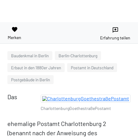
favorite
reviews
Merken
Erfahrung teilen
Baudenkmal in Berlin
Berlin-Charlottenburg
Erbaut in den 1880er Jahren
Postamt in Deutschland
Postgebäude in Berlin
Das
CharlottenburgGoethestraßePostamt
ehemalige Postamt Charlottenburg 2
(benannt nach der Anweisung des