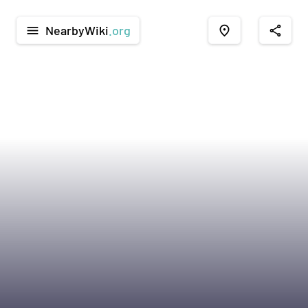
NearbyWiki
.org
menu
place
share