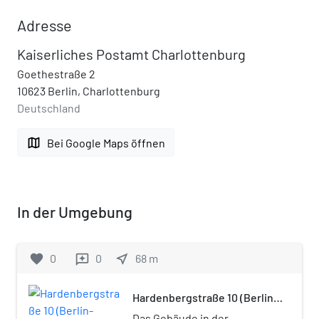
Adresse
Kaiserliches Postamt Charlottenburg
Goethestraße 2
10623 Berlin, Charlottenburg
Deutschland
map
Bei Google Maps öffnen
In der Umgebung
favorite
0
0
near_me
68
m
reviews
Hardenbergstraße 10 (Berlin-
Charlottenburg)
Das Gebäude in der