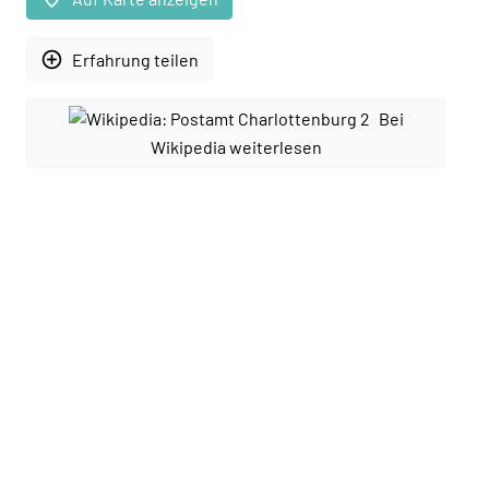
add_circle_outline
Erfahrung teilen
Bei
Wikipedia weiterlesen