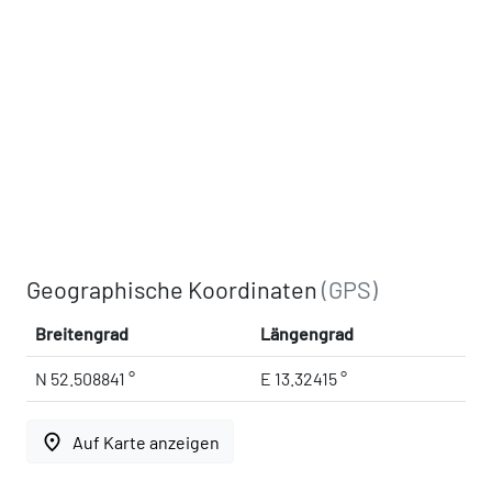
Geographische Koordinaten
(GPS)
Breitengrad
Längengrad
N 52.508841 °
E 13.32415 °
place
Auf Karte anzeigen